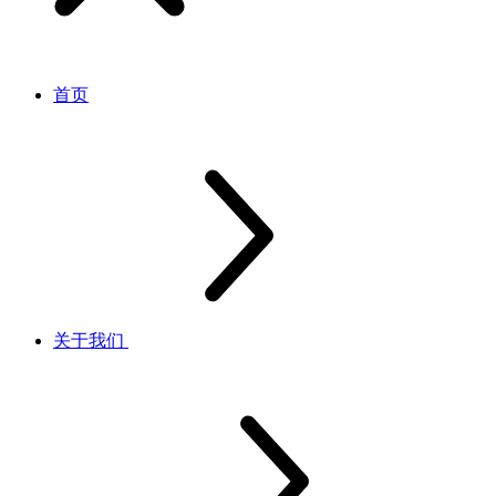
首页
关于我们