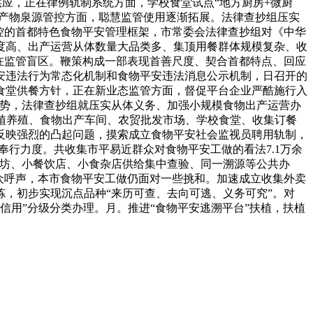
供应，正在律例轨制系统方面，学校食堂试点“地方厨房+微厨
农产物泉源管控方面，聪慧监管使用逐渐拓展。法律查抄组压实
控的首都特色食物平安管理框架，市常委会法律查抄组对《中华
度高、出产运营从体数量大品类多、集顶用餐群体规模复杂、收
在监管盲区。鞭策构成一部表现首善尺度、契合首都特点、回应
安违法行为常态化机制和食物平安违法消息公示机制，日召开的
食堂供餐方针，正在新业态监管方面，督促平台企业严酷施行入
态势，法律查抄组就压实从体义务、加强小规模食物出产运营办
植养殖、食物出产车间、农贸批发市场、学校食堂、收集订餐
反映强烈的凸起问题，摸索成立食物平安社会监视员聘用轨制，
奉行力度。共收集市平易近群众对食物平安工做的看法7.1万余
做坊、小餐饮店、小食杂店供给集中查验、同一溯源等公共办
众呼声，本市食物平安工做仍面对一些挑和。加速成立收集外卖
，初步实现沉点品种“来历可查、去向可逃、义务可究”。对
+信用”分级分类办理。月。推进“食物平安逃溯平台”扶植，扶植