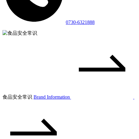
0730-6321888
食品安全常识
Brand Information