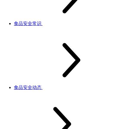
食品安全常识
食品安全动态