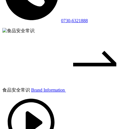
0730-6321888
食品安全常识
Brand Information