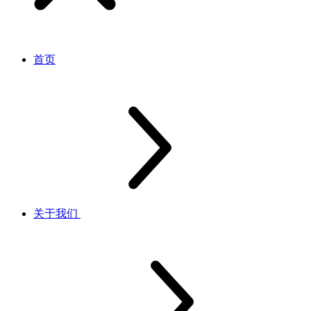
首页
关于我们