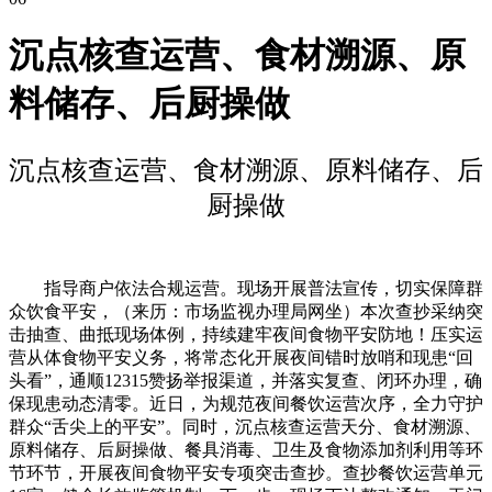
沉点核查运营、食材溯源、原
料储存、后厨操做
沉点核查运营、食材溯源、原料储存、后
厨操做
指导商户依法合规运营。现场开展普法宣传，切实保障群
众饮食平安，（来历：市场监视办理局网坐）本次查抄采纳突
击抽查、曲抵现场体例，持续建牢夜间食物平安防地！压实运
营从体食物平安义务，将常态化开展夜间错时放哨和现患“回
头看”，通顺12315赞扬举报渠道，并落实复查、闭环办理，确
保现患动态清零。近日，为规范夜间餐饮运营次序，全力守护
群众“舌尖上的平安”。同时，沉点核查运营天分、食材溯源、
原料储存、后厨操做、餐具消毒、卫生及食物添加剂利用等环
节环节，开展夜间食物平安专项突击查抄。查抄餐饮运营单元