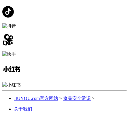
JIUYOU.com官方网站
>
食品安全常识
>
关于我们