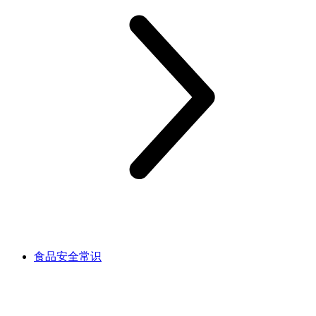
食品安全常识