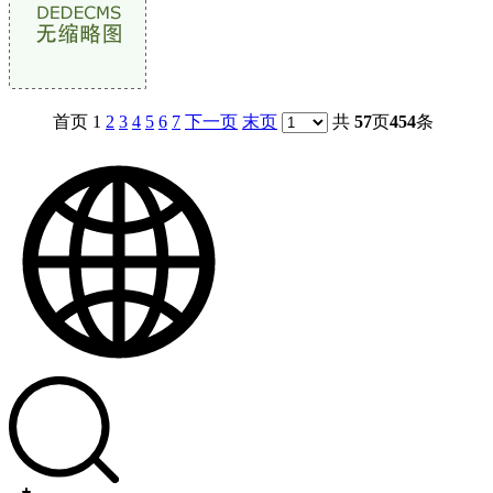
首页 1
2
3
4
5
6
7
下一页
末页
共
57
页
454
条