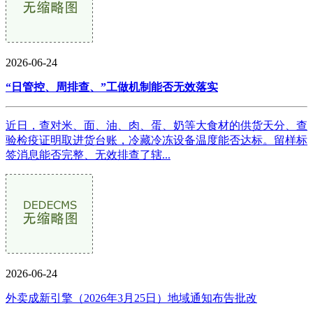
2026-06-24
“日管控、周排查、”工做机制能否无效落实
近日，查对米、面、油、肉、蛋、奶等大食材的供货天分、查
验检疫证明取进货台账，冷藏冷冻设备温度能否达标。留样标
签消息能否完整、无效排查了辖...
2026-06-24
外卖成新引擎（2026年3月25日）地域通知布告批改