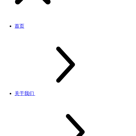
首页
关于我们