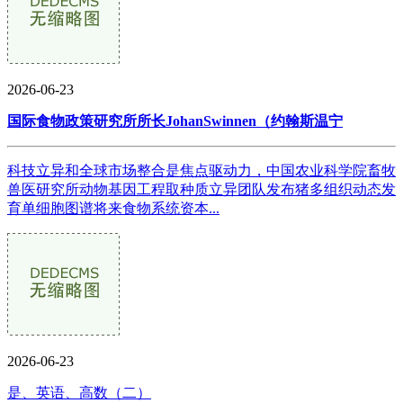
2026-06-23
国际食物政策研究所所长JohanSwinnen（约翰斯温宁
科技立异和全球市场整合是焦点驱动力，中国农业科学院畜牧
兽医研究所动物基因工程取种质立异团队发布猪多组织动态发
育单细胞图谱将来食物系统资本...
2026-06-23
是、英语、高数（二）