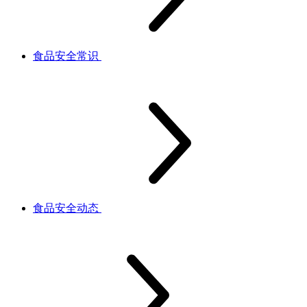
食品安全常识
食品安全动态