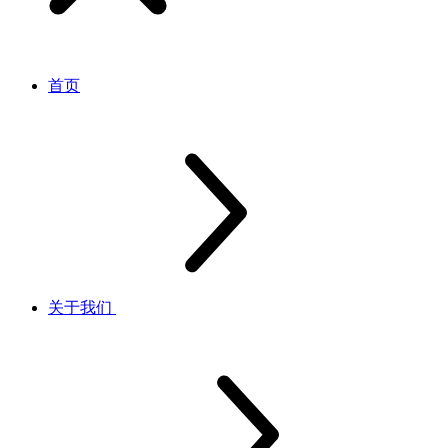
首页
关于我们