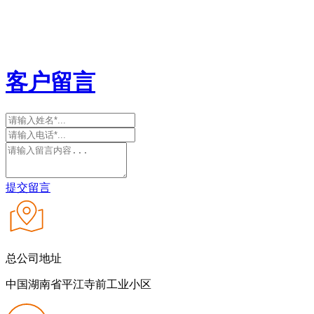
客户留言
提交留言
总公司地址
中国湖南省平江寺前工业小区