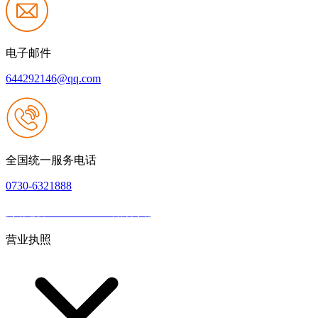
电子邮件
644292146@qq.com
全国统一服务电话
0730-6321888
网站建设：JIUYOU.com官方网站
|
网站地图
本网站支持IPV6
营业执照