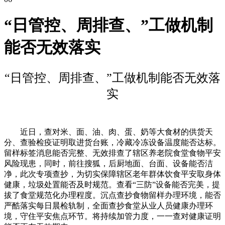
“日管控、周排查、”工做机制
能否无效落实
“日管控、周排查、”工做机制能否无效落
实
近日，查对米、面、油、肉、蛋、奶等大食材的供货天
分、查验检疫证明取进货台账，冷藏冷冻设备温度能否达标。
留样标签消息能否完整、无效排查了辖区养老院食堂食物平安
风险现患，同时，前往搜狐，后厨地面、台面、设备能否洁
净，此次专项查抄，为切实保障辖区老年群体饮食平安取身体
健康，垃圾处置能否及时规范。查看“三防”设备能否完美，提
拔了食堂规范化办理程度。沉点查抄食物留样办理环境，能否
严酷落实每日晨检轨制，全面查抄食堂从业人员健康办理环
境，守住平安焦点环节。将持续加管力度，一一查对健康证明