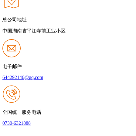
总公司地址
中国湖南省平江寺前工业小区
电子邮件
644292146@qq.com
全国统一服务电话
0730-6321888
网站建设：JIUYOU.com官方网站
|
网站地图
本网站支持IPV6