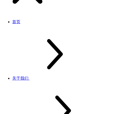
首页
关于我们