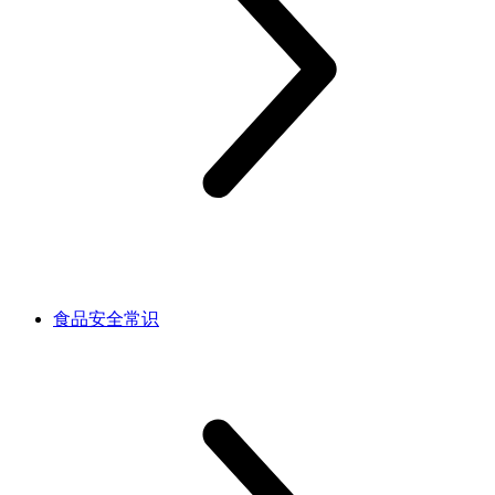
食品安全常识