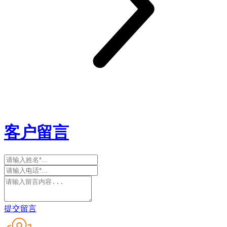
客户留言
提交留言