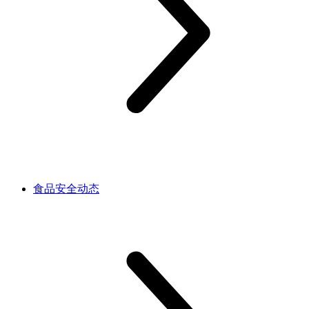
食品安全动态