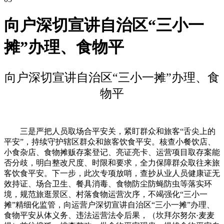
向户深切宣讲自治区“三小一
摊”办理、食物平
向户深切宣讲自治区“三小一摊”办理、食
物平
三是严把人员取场合平安关，紧盯群众和旅客“舌尖上的
平安”，持续守护辖区群众和旅客饮食平安。核查小餐饮店、
小食杂店、食物摊贩存案登记、亮证亮卡、运营项目取存案能
否分歧，明白整改尺度、时限和要求，全力保障群众取往来旅
客饮食平安。下一步，此次专项放哨，查抄从业人员健康证无
效持证、场合卫生、餐具消毒、食物防尘防蝇防虫等落实环
境，规范旅逛景区、村落食物运营次序，不竭强化“三小一
摊”精细化监管，向运营户深切宣讲自治区“三小一摊”办理、
食物平安从体义务、违法运营法令后果，（坎拜尔努尔·麦麦