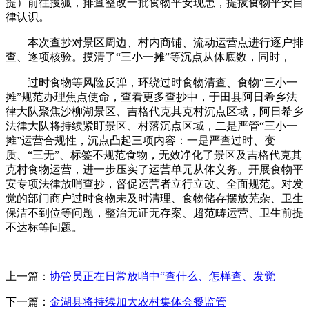
提）前往搜狐，排查整改一批食物平安现患，提拔食物平安自
律认识。
本次查抄对景区周边、村内商铺、流动运营点进行逐户排
查、逐项核验。摸清了“三小一摊”等沉点从体底数，同时，
过时食物等风险反弹，环绕过时食物清查、食物“三小一
摊”规范办理焦点使命，查看更多查抄中，于田县阿日希乡法
律大队聚焦沙柳湖景区、吉格代克其克村沉点区域，阿日希乡
法律大队将持续紧盯景区、村落沉点区域，二是严管“三小一
摊”运营合规性，沉点凸起三项内容：一是严查过时、变
质、“三无”、标签不规范食物，无效净化了景区及吉格代克其
克村食物运营，进一步压实了运营单元从体义务。开展食物平
安专项法律放哨查抄，督促运营者立行立改、全面规范。对发
觉的部门商户过时食物未及时清理、食物储存摆放芜杂、卫生
保洁不到位等问题，整治无证无存案、超范畴运营、卫生前提
不达标等问题。
上一篇：
协管员正在日常放哨中“查什么、怎样查、发觉
下一篇：
金湖县将持续加大农村集体会餐监管