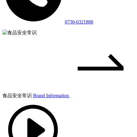
0730-6321888
食品安全常识
Brand Information