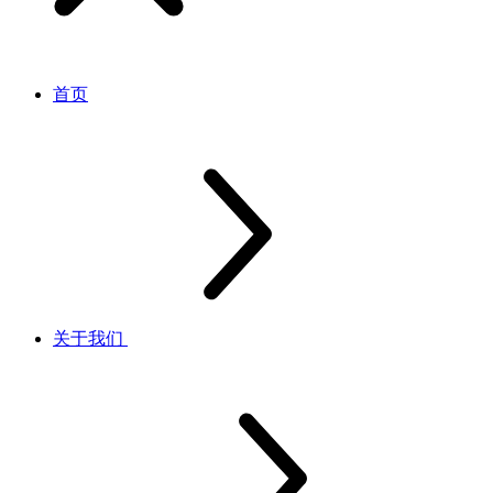
首页
关于我们