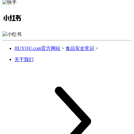
JIUYOU.com官方网站
>
食品安全常识
>
关于我们