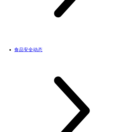
食品安全动态