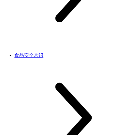
食品安全常识