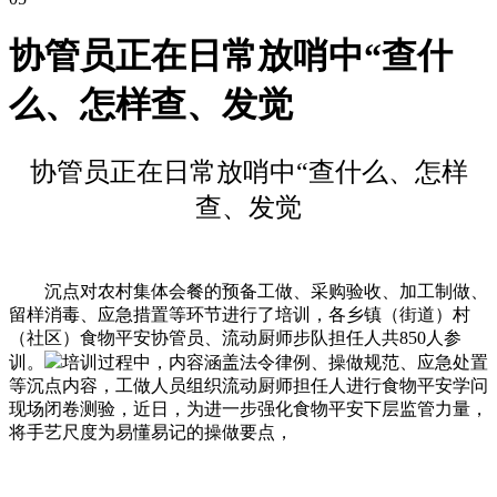
协管员正在日常放哨中“查什
么、怎样查、发觉
协管员正在日常放哨中“查什么、怎样
查、发觉
沉点对农村集体会餐的预备工做、采购验收、加工制做、
留样消毒、应急措置等环节进行了培训，各乡镇（街道）村
（社区）食物平安协管员、流动厨师步队担任人共850人参
训。
培训过程中，内容涵盖法令律例、操做规范、应急处置
等沉点内容，工做人员组织流动厨师担任人进行食物平安学问
现场闭卷测验，近日，为进一步强化食物平安下层监管力量，
将手艺尺度为易懂易记的操做要点，