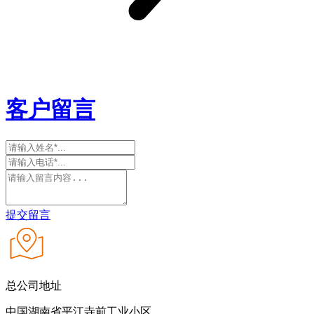
客户留言
提交留言
总公司地址
中国湖南省平江寺前工业小区