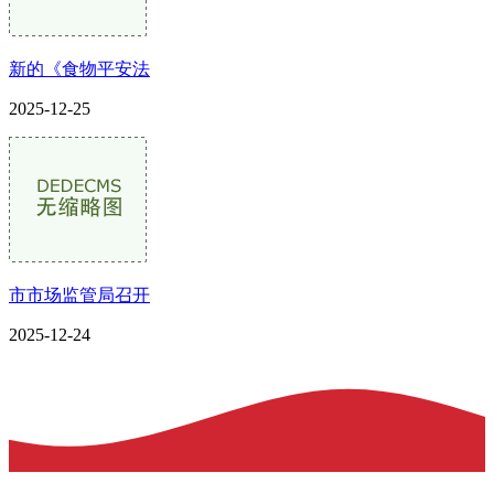
新的《食物平安法
2025-12-25
市市场监管局召开
2025-12-24