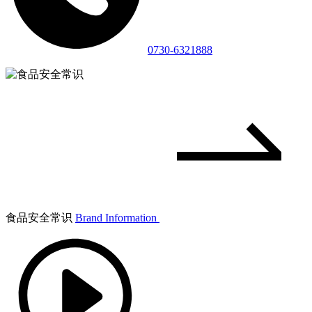
0730-6321888
食品安全常识
Brand Information