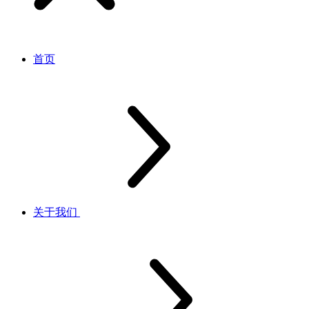
首页
关于我们