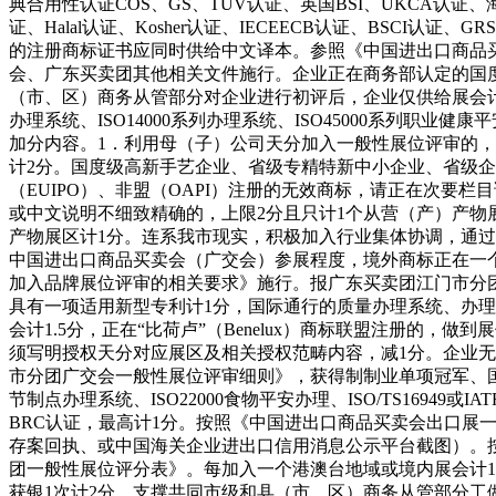
典合用性认证COS、GS、TUV认证、英国BSI、UKCA认证
证、Halal认证、Kosher认证、IECEECB认证、BSCI认
的注册商标证书应同时供给中文译本。参照《中国进出口商品
会、广东买卖团其他相关文件施行。企业正在商务部认定的国
（市、区）商务从管部分对企业进行初评后，企业仅供给展会计分
办理系统、ISO14000系列办理系统、ISO45000系列
加分内容。1．利用母（子）公司天分加入一般性展位评审的，
计2分。国度级高新手艺企业、省级专精特新中小企业、省级企
（EUIPO）、非盟（OAPI）注册的无效商标，请正在次要栏
或中文说明不细致精确的，上限2分且只计1个从营（产）产物
产物展区计1分。连系我市现实，积极加入行业集体协调，通过
中国进出口商品买卖会（广交会）参展程度，境外商标正在一
加入品牌展位评审的相关要求》施行。报广东买卖团江门市分
具有一项适用新型专利计1分，国际通行的质量办理系统、办
会计1.5分，正在“比荷卢”（Benelux）商标联盟注册
须写明授权天分对应展区及相关授权范畴内容，减1分。企业无
市分团广交会一般性展位评审细则》，获得制制业单项冠军、国度企业
节制点办理系统、ISO22000食物平安办理、ISO/TS1694
BRC认证，最高计1分。按照《中国进出口商品买卖会出口
存案回执、或中国海关企业进出口信用消息公示平台截图）。
团一般性展位评分表》。每加入一个港澳台地域或境内展会计
获银1次计2分，支撑共同市级和县（市、区）商务从管部分