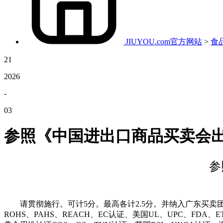
JIUYOU.com官方网站
>
食
21
2026
-
03
参照《中国进出口商品买卖会
参
请贯彻施行。可计5分。最高各计2.5分。并纳入广东买卖团
ROHS、PAHS、REACH、EC认证、美国UL、UPC、FDA、