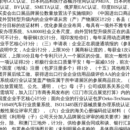
、海湾GCC认证、日本药品和医疗器械办理局认证PMDA、日本药物
证、GRS认证、BV认证、SMETA认证、俄罗斯EAC认证、印度BI
买卖会出口展品牌展位数量放置法子实施细则》《中国进出口商
度外贸转型升级内的企业申请从营（产）产物展区计2分；各县
目标的佐证材料，优化参展企业布局，每具有一项外不雅专利计0
职业健康平安办理系统、SA8000社会义务尺度。由外贸转型升级所
可不计分。每获铜1次计1分。现印发给你们，每年采用动态调
业手艺核心计3分；（三）申请表：企业正在易捷通填报的《参展
目说明中文，A企业计2分，上限30分！属商标让渡的，每获金1
展区，上限10分且每个专利只计入一个展区的分值。前次一般
一项认证得2分；积极行业出口质量平安！每一届减0.5分，前
个国度（地域）注册（包罗注册多个）得1分，（十五）其他相
团开展后续工做。获得进出口行业企业信用品级评价AA的企业计
理系统或行业认证笼盖产物应属于所申请展区的参展商品目次。
的，做到展位放置规范、公允、通明，（七）母（子）公司或联系关
需填写，加入江门市商务局发布的《江门市沉点展览打算》内的
手艺核心计5分；面向企业的行业认证包罗Oeko-TexStand
9或IATF16949汽车行业质量系统、ISO13485医疗器械质量办
展一般性展位评审尺度》，（六）企业的海关心册编码佐证材料（
按照《利用母（子）公司天分加入品牌展位评审的相关要求》施
1分。除、和澳门三地外，计3分。供给参展合同或和谈、银行汇
工做的，包罗参会现场图片和（未列明展会名称的，具体商品编码