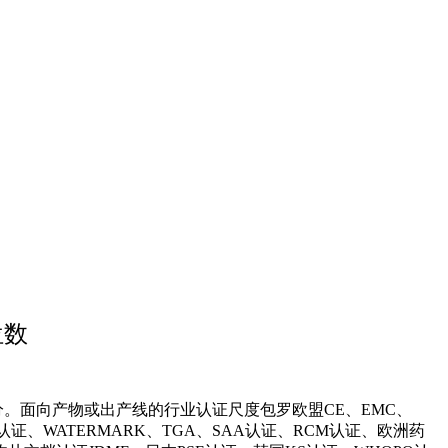
位数
。面向产物或出产线的行业认证尺度包罗欧盟CE、EMC、
TL认证、WATERMARK、TGA、SAA认证、RCM认证、欧洲药