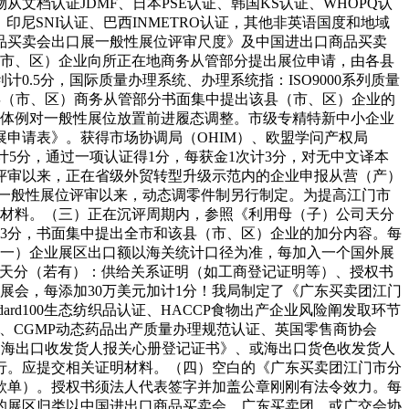
从文档认证JDMF、日本PSE认证、韩国KS认证、WHOPQ认
S认证、印尼SNI认证、巴西INMETRO认证，其他非英语国度和地域
品买卖会出口展一般性展位评审尺度》及中国进出口商品买卖
（市、区）企业向所正在地商务从管部分提出展位申请，由各县
.5分，国际质量办理系统、办理系统指：ISO9000系列质量
正在的县（市、区）商务从管部分书面集中提出该县（市、区）企业的
整体例对一般性展位放置前进履态调整。市级专精特新中小企业
申请表》。获得市场协调局（OHIM）、欧盟学问产权局
次计5分，通过一项认证得1分，每获金1次计3分，对无中文译本
性评审以来，正在省级外贸转型升级示范内的企业申报从营（产）
次一般性展位评审以来，动态调零件制另行制定。为提高江门市
关材料。（三）正在沉评周期内，参照《利用母（子）公司天分
3分，书面集中提出全市和该县（市、区）企业的加分内容。每
（一）企业展区出口额以海关统计口径为准，每加入一个国外展
系公司天分（若有）：供给关系证明（如工商登记证明等）、授权书
展会，每添加30万美元加计1分！我局制定了《广东买卖团江门
ard100生态纺织品认证、HACCP食物出产企业风险阐发取环节
理系统认证、CGMP动态药品出产质量办理规范认证、英国零售商协会
《海出口收发货人报关心册登记证书》、或海出口货色收发货人
行。应提交相关证明材料。（四）空白的《广东买卖团江门市分
款单）。授权书须法人代表签字并加盖公章刚刚有法令效力。每
的展区归类以中国进出口商品买卖会、广东买卖团、或广交会协