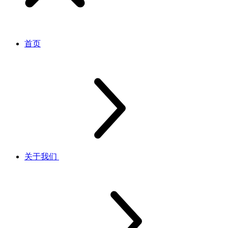
首页
关于我们