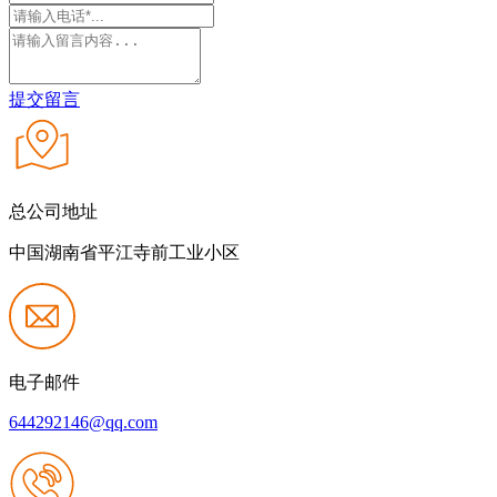
提交留言
总公司地址
中国湖南省平江寺前工业小区
电子邮件
644292146@qq.com