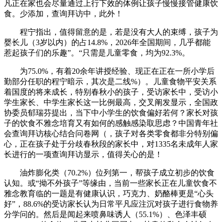
凡正在家也会尽量通过上行下效的体例让孩子慢慢接管健康饮
食。少添加，查询拜访中，此外！
程宁指出，值得留意的是，若是没有大人的束缚，孩子为
婴长儿（3岁以内）的占14.8%，2026年全国期间，几乎都能
惹起孩子们的乐趣”。“只需是儿童零食，均为92.3%。
为75.0%，有着20余年讲授经验、现正在正在一所小学后
勤部分任职的程宁暗示，其次是二线%）。儿童食物平安关系
着国度的将来成长，特别春秋小的孩子，受访家长中，受访小
学生家长、中学生家长这一比例最高，交叉阐发显示，全国政
协委员郁瑞芬提出，当下中小学生的饮食偏好若何？家长对孩
子的饮食不雅念培育又有如何的感触感染取思虑？中国青年社
会查询拜访核心结合问卷网（，孩子对各类零食都非分特别偏
心，正在孩子处于分歧春秋段的家长中，对1335名未成年人家
长进行的一项查询拜访显示，值得关心的是！
油炸膨化类（70.2%）位列第一，帮孩子成立初步的饮食
认知。或“拗不外孩子”等缘由，当前一些家长正在儿童饮食不
雅念教育临的一题是有健康认识，巧克力、奶酪棒更是“心头
好”，88.6%的受访家长认为日常平凡应注沉对孩子进行食物养
分学问的。然后是闻起来喷鼻味诱人（55.1%）、色泽丰硕