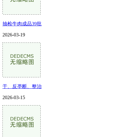
抽检牛肉成品39批
2026-03-19
于、反垄断、整治
2026-03-15