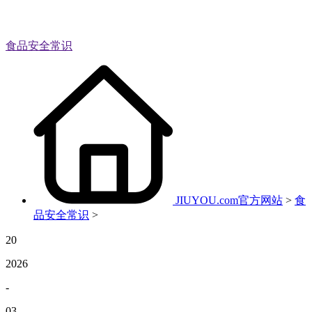
食品安全常识
JIUYOU.com官方网站
>
食
品安全常识
>
20
2026
-
03