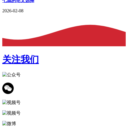
七成的论文选择
2026-02-08
关注我们