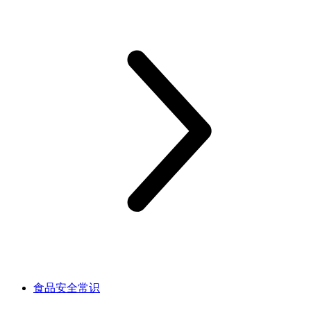
食品安全常识