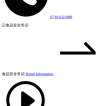
0730-6321888
食品安全常识
Brand Information