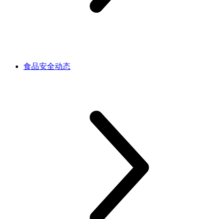
食品安全动态