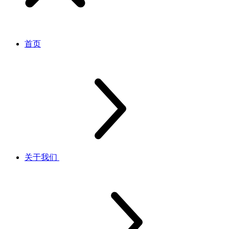
首页
关于我们