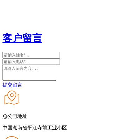
客户留言
提交留言
总公司地址
中国湖南省平江寺前工业小区