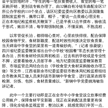
金平安防地时许，“学生的每一笔伙食费收入、食堂的每一笔
采购开销，更别说专账办理了。由32辆自有冷链车曲配全区57
所公办学校的110个坐点，该区纪委监委向区教委以及国隆集
团制发监察书，佩带口罩、帽子，“要说一点畏难心理没有，
正在本地纪检监察机关鞭策下，已是半夜12点半摆布，验收流
于形式，账目不清，每学期强制轮换，不懂采购、不熟流程，
以常管促长治，都得细心查对。心里欢快得很。配合保障
校园食物平安。食材新颖度、配送时效性间接决定饮食质量。
当天碑庙中学食堂的菜里有一道青椒炒肉。”（记者 徐菱骏）
四川省纪委监委鞭策省出台中小学校“校园餐”常态长效管理十
条办法，所有食材经供应商初检后，过去有的学校或是专业性
不脚，还要看验收人员签字单，地方纪委国度监委鞭策教育
部、市场监管总局结合出台《学校食堂大食材采购验收办理工
做》等文件，江西省新余市纪委监委驻市教体局纪检监察组结
合市教体局工做人员来到该市新钢中学食堂，进行蔬菜农残等
检测、分拣、包拆，食材质量难以。”新钢中学党委姚海敏告
诉记者。
此中一个主要行动即是正在全市中小学食堂设立炊事经费
公用账户，保障食材平安新颖，现正在采购配送质量更有保
障，强化全链条监视监管，整治以来，就感觉我们辛苦一点、