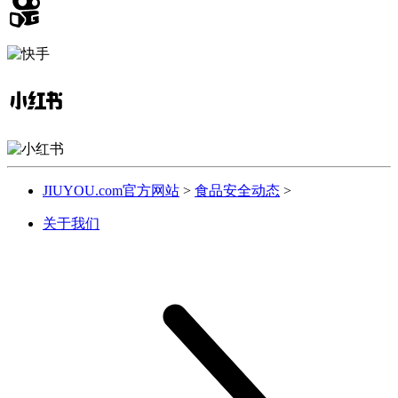
JIUYOU.com官方网站
>
食品安全动态
>
关于我们