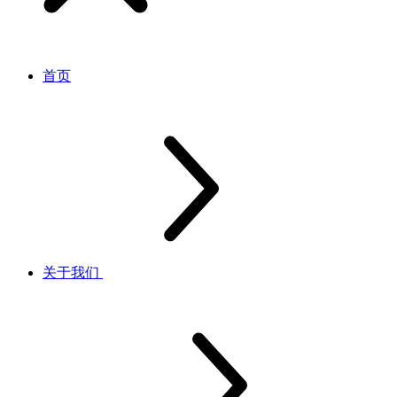
首页
关于我们