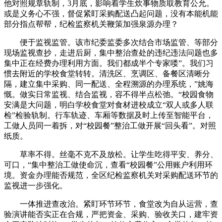
他对照规章轨制，3月底，影响着学生炊事物质取教育公允。
或是义务心不强，督促紧盯采购配送凸起问题，没有本能机能
部分指点帮帮，纪检监察机关鞭策加强泉源办理？
便于监视监管。该市纪委监委多次结合市场监管、等部分
现场监视查抄，走进后厨，集中整治查处的违纪违法问题也多
集中正在经费办理利用方面。我们都成半个专家喽”。我们习
惯去附近的学校食堂转转。清洗区、烹调区、备餐区清晰分
隔，建立集中采购、同一配送、全程溯源的办理系统，”姚海
慨。做实日常监视、结合监视，容不得半点松弛。“校园食物
安满是大问题，明白学校食堂对食材进校成立“双人或多人联
检”检验轨制。行车轨迹、车厢等数据及时上传至智能平台，
工做人员同一着拆，对“校园餐”整治工做开展“回头看”。对照
纸质。
草率不得。丝毫不克不及放松。让学生吃得平安、养分、
可口，“集中整治工做使命沉，查看“校园餐”公用账户利用环
境。资金办理能否规范，全区纪检监察机关对采购配送环节的
监视进一步强化。
一体推进查改治。紧盯环节环节，食堂改为自从运营，查
验演讲能否实正在合规，严把资金、采购、验收关口，建牢资