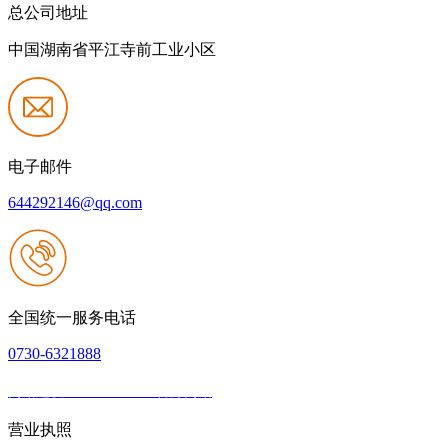
总公司地址
中国湖南省平江寺前工业小区
电子邮件
644292146@qq.com
全国统一服务电话
0730-6321888
网站建设：JIUYOU.com官方网站
|
网站地图
本网站支持IPV6
营业执照