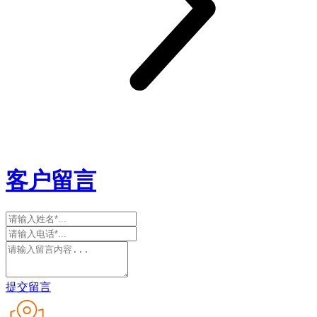
客户留言
提交留言