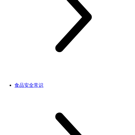
食品安全常识