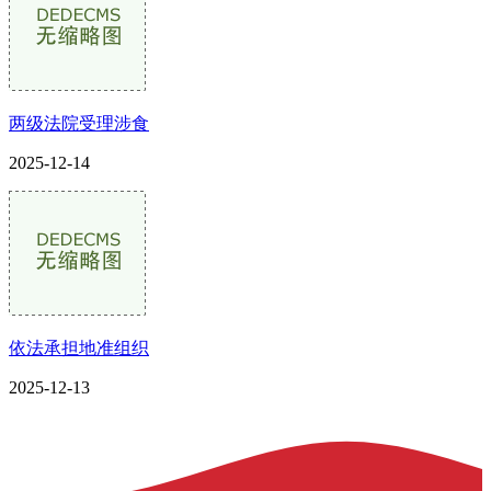
两级法院受理涉食
2025-12-14
依法承担地准组织
2025-12-13