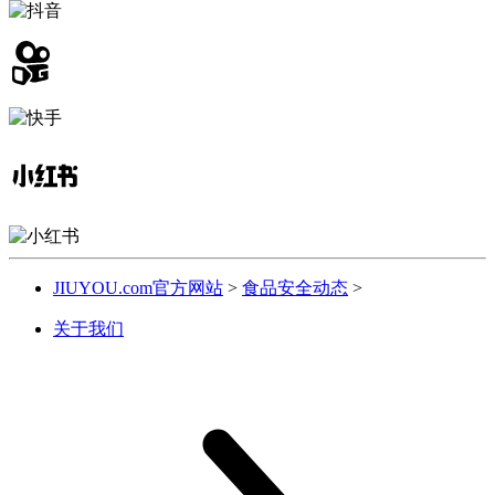
JIUYOU.com官方网站
>
食品安全动态
>
关于我们