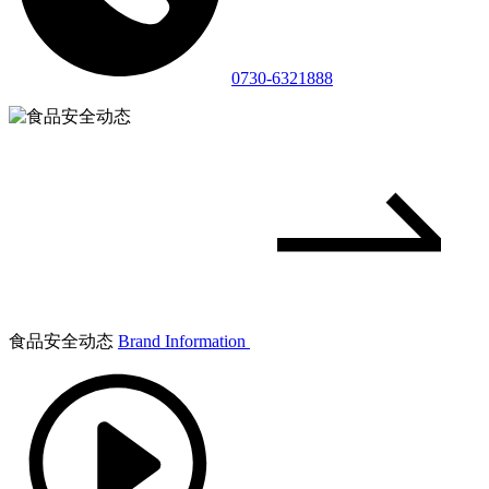
0730-6321888
食品安全动态
Brand Information