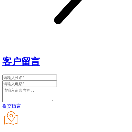
客户留言
提交留言