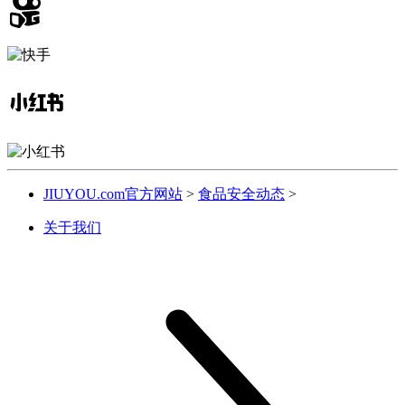
JIUYOU.com官方网站
>
食品安全动态
>
关于我们