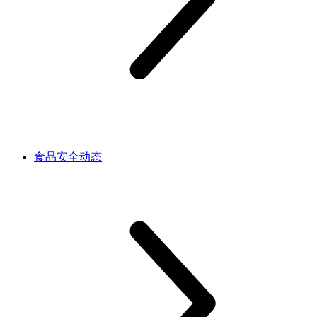
食品安全动态