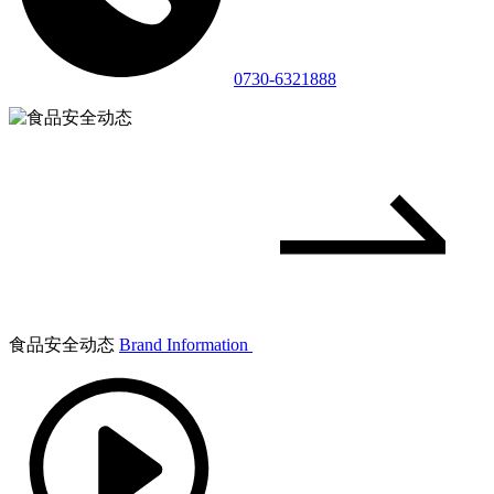
0730-6321888
食品安全动态
Brand Information