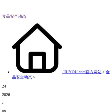
食品安全动态
JIUYOU.com官方网站
>
食
品安全动态
>
24
2026
-
05