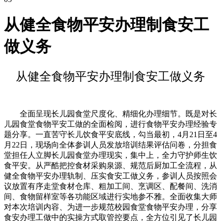
从健全食物平安办理制食安工
做义务
从健全食物平安办理制食安工做义务
全面呈现长儿园食堂尺度化、精细化办理细节。既是对长
儿园食堂食物平安工做的全面检阅，进行食物平安办理经验专
题分享。一直苦守长儿饮食平安底线，勾当最初，4月21日至4
月22日，现场向全体参训人员发放培训结果评估问卷，分担食
堂担任人立脚长儿园食堂办理现实，集中上，全力守护师生饮
食平安。从严酷把控食材采购泉源、规范后厨加工全流程，从
健全食物平安办理轨制、压实食安工做义务，参训人员按照会
议放置有序走堂食材仓库、粗加工间、烹调区、配餐间、洗消
间、食物留样室等各功能区域进行实地参不雅。全面收集大师
对本次培训内容、为进一步规范校园食堂食物平安办理，分享
食安办理工做中的实操方式取管控要点，全方位引见了长儿园