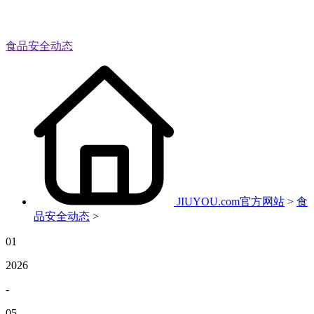
食品安全动态
JIUYOU.com官方网站
>
食
品安全动态
>
01
2026
-
05