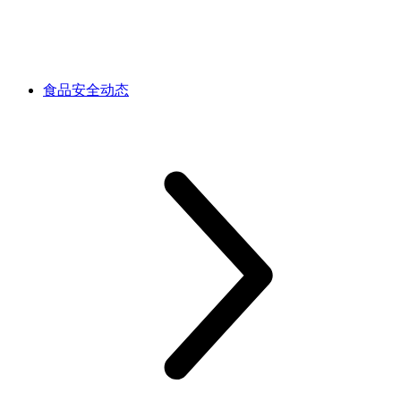
食品安全动态