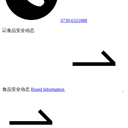
0730-6321888
食品安全动态
Brand Information