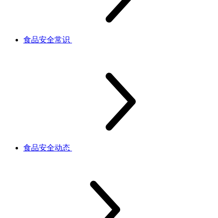
食品安全常识
食品安全动态