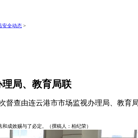
品安全动态
>
办理局、教育局联
次督查由连云港市市场监视办理局、教育
和成效赐与了必定。（撰稿人：柏纪荣）