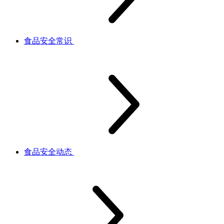
食品安全常识
食品安全动态