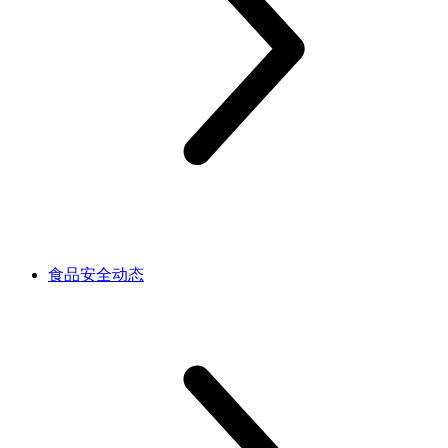
食品安全动态