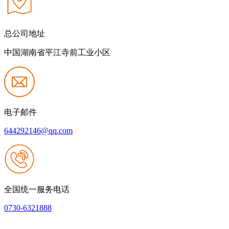
总公司地址
中国湖南省平江寺前工业小区
电子邮件
644292146@qq.com
全国统一服务电话
0730-6321888
网站建设：JIUYOU.com官方网站
|
网站地图
本网站支持IPV6