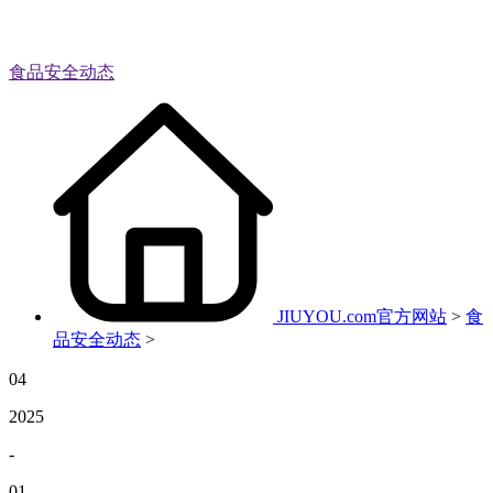
食品安全动态
JIUYOU.com官方网站
>
食
品安全动态
>
04
2025
-
01