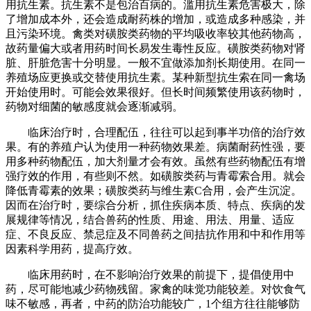
用抗生素。抗生素不是包治百病的。滥用抗生素危害极大，除
了增加成本外，还会造成耐药株的增加，或造成多种感染，并
且污染环境。禽类对磺胺类药物的平均吸收率较其他药物高，
故药量偏大或者用药时间长易发生毒性反应。磺胺类药物对肾
脏、肝脏危害十分明显。一般不宜做添加剂长期使用。在同一
养殖场应更换或交替使用抗生素。某种新型抗生索在同一禽场
开始使用时。可能会效果很好。但长时间频繁使用该药物时，
药物对细菌的敏感度就会逐渐减弱。
临床治疗时，合理配伍，往往可以起到事半功倍的治疗效
果。有的养殖户认为使用一种药物效果差。病菌耐药性强，要
用多种药物配伍，加大剂量才会有效。虽然有些药物配伍有增
强疗效的作用，有些则不然。如磺胺类药与青霉索合用。就会
降低青霉素的效果；磺胺类药与维生素C合用，会产生沉淀。
因而在治疗时，要综合分析，抓住疾病本质、特点、疾病的发
展规律等情况，结合兽药的性质、用途、用法、用量、适应
症、不良反应、禁忌症及不同兽药之间拮抗作用和中和作用等
因素科学用药，提高疗效。
临床用药时，在不影响治疗效果的前提下，提倡使用中
药，尽可能地减少药物残留。家禽的味觉功能较差。对饮食气
味不敏感，再者，中药的防治功能较广，1个组方往往能够防