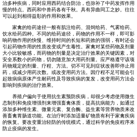
治多种疾病，同时应用西药结合防治，也弥补了中药发挥作用
慢的特点。西药和中兽药各有千秋。具有异曲同工之妙。往往
可以起到相得益彰的作用和效果。
家禽的给药途径一般有肌注给药、混饲给药、气雾给药、
饮水给药四种。不同的给药途径，药物的作用不一样，即可影
响药物作用的快慢、维持时间的长短和药效的强弱，有时还会
引起药物作用的性质改变或产生毒性。家禽对某些药物及剂量
大小比较敏感，而药物的剂量是决定治疔效果的关键因素，对
安全系数小的药物，切勿随意加大用药剂量。应严格遵守该项
药物规定的剂量、疗程、方法。切不可见到症状改善即停止用
药，或减少用药次数。或改变用药方法。因疗程不足可能会引
起致病病原体产生耐药性及导致疾病的复发，改变用药方法会
影响到疾病的治疗效果。
养殖户偏向于使用抗生素预防疾病，却很少考虑使用微生
态制剂和免疫增强剂来增强畜禽体质，提高抗病能力，如通过
添加多种维生素、微量元素、复合酶、益生素等营养物质来改
善畜禽胃肠道功能。在治疗时添加适量矿物质有利于家禽疾病
的恢复。要改变重治轻防的传统模式，通过科学的免疫程序来
防止疫病的发生。