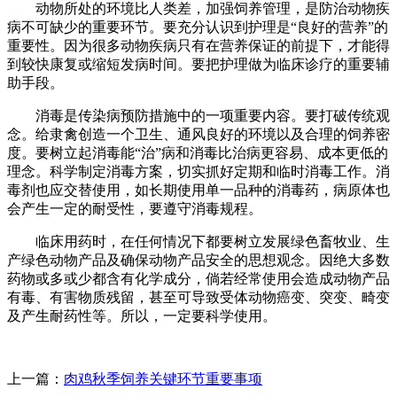
动物所处的环境比人类差，加强饲养管理，是防治动物疾
病不可缺少的重要环节。要充分认识到护理是“良好的营养”的
重要性。因为很多动物疾病只有在营养保证的前提下，才能得
到较快康复或缩短发病时间。要把护理做为临床诊疗的重要辅
助手段。
消毒是传染病预防措施中的一项重要内容。要打破传统观
念。给隶禽创造一个卫生、通风良好的环境以及合理的饲养密
度。要树立起消毒能“治”病和消毒比治病更容易、成本更低的
理念。科学制定消毒方案，切实抓好定期和临时消毒工作。消
毒剂也应交替使用，如长期使用单一品种的消毒药，病原体也
会产生一定的耐受性，要遵守消毒规程。
临床用药时，在任何情况下都要树立发展绿色畜牧业、生
产绿色动物产品及确保动物产品安全的思想观念。因绝大多数
药物或多或少都含有化学成分，倘若经常使用会造成动物产品
有毒、有害物质残留，甚至可导致受体动物癌变、突变、畸变
及产生耐药性等。所以，一定要科学使用。
上一篇：
肉鸡秋季饲养关键环节重要事项