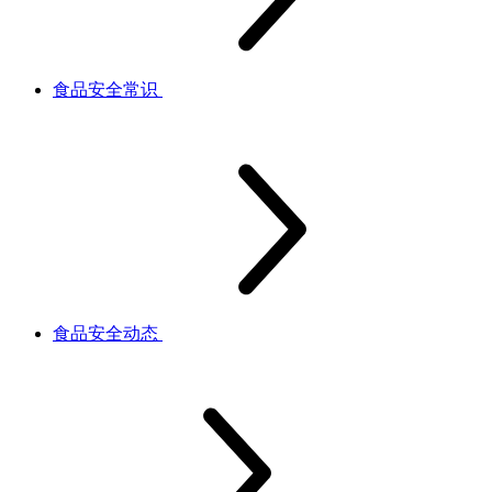
食品安全常识
食品安全动态