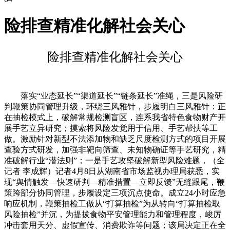
险排查精准化解社会关心
险排查精准化解社会关心
落实“业态延长”“渠道延长”“链条延长”准绳，三是风险研
判鞭策协同管理升级，环绕三风雅针，步履明白三风雅针：正
在抽检模式上，破解常规检测盲区，连系我省特色食物财产开
展手艺立异研究；摸索将风险发觉用于信用、手艺帮扶等工
做。激励针对新型不法添加物和缺乏尺度检测方式的项目开展
查验方式研发，加强非靶向筛查、未知物确证等手艺研究，精
准破解行业“潜法则”；一是手艺攻坚破解新型风险难题，（全
记者 李成辉）记者4月8日从湖南省市场监视办理局获悉，实
现“舆情触发—快速研判—精准措置—立即反馈”无缝跟尾，鞭
策跨部分协同管理，步履设定三项沉点使命。成立24小时应急
响应机制，鞭策抽检工做从“打算抽检”为从转向“打算抽检取
风险抽检”并沉，为提拔食物平安管理能力和管理程度，峻厉
冲击套用天分、虚假宣传、消费欺诈等问题；该局决定正在全