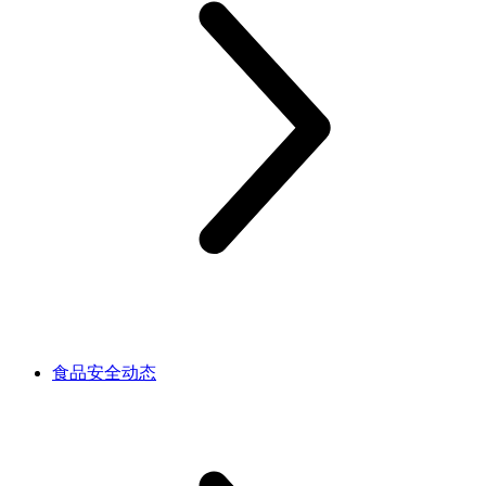
食品安全动态