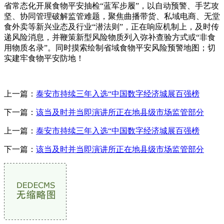
省常态化开展食物平安抽检“蓝军步履”，以自动预警、手艺攻
坚、协同管理破解监管难题，聚焦曲播带货、私域电商、无堂
食外卖等新兴业态及行业“潜法则”，正在响应机制上，及时传
递风险消息，并鞭策新型风险物质列入弥补查验方式或“非食
用物质名录”。同时摸索绘制省域食物平安风险预警地图；切
实建牢食物平安防地！
上一篇：
泰安市持续三年入选“中国数字经济城展百强榜
下一篇：
该当及时并当即演讲所正在地县级市场监管部分
上一篇：
泰安市持续三年入选“中国数字经济城展百强榜
下一篇：
该当及时并当即演讲所正在地县级市场监管部分