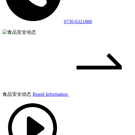
0730-6321888
食品安全动态
Brand Information