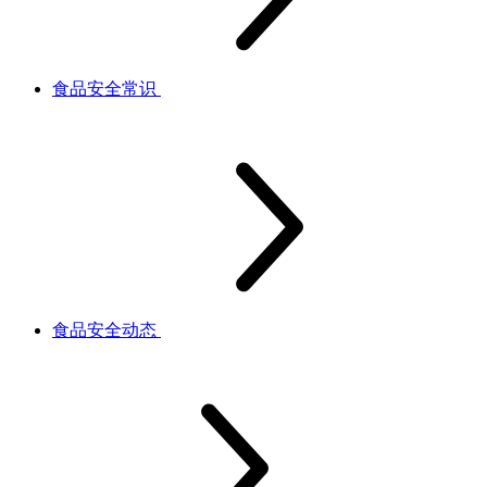
食品安全常识
食品安全动态