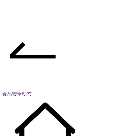
食品安全动态