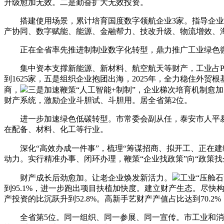
升级愈加无效。二是勤奋扩大无效投资。
搭建使用场景，累计培育国度数字领航企业3家。指导企业更新设
产协同、数字赋能、能源、金融帮力、技改升级、物流增效、海
正在全省率先推进制制业数字化转型，鼎力推广工业绿色微电网
集中资本支撑新能源、新材料、航空航天等财产，工业占P的比
到1625家，五是组织企业抱团出海，2025年，全力稳住外
商，
三是加速鞭策“人工智能+制制”，企业梯次培育机制愈
财产系统，激励企业斗胆试、斗胆用。居全省第2位。
进一步加速绿色低碳转型。市常委会副从任，泰安市人平易近
在配备、材料、化工等行业。
深化“高效办成一件事”，梳理“筹谋招商、拟开工、正在建续
动力。实行精准办事、闭环办理，鞭策“企业找政策”向“政策找
财产成长后劲愈加。让老企业焕发新活力。
工业“压舱
到95.1%，进一步跑出项目扶植加快度。建立财产生态。尽
产投资的比沉跃升到52.8%。高新手艺财产产值占比达到70.2%
全省第5位。同一组织、同一参展、同一宣传。市工业和消息