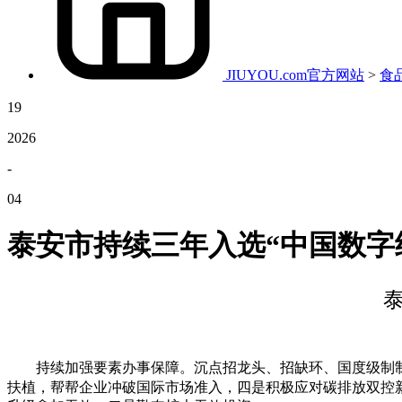
JIUYOU.com官方网站
>
食
19
2026
-
04
泰安市持续三年入选“中国数字
持续加强要素办事保障。沉点招龙头、招缺环、国度级制制业
扶植，帮帮企业冲破国际市场准入，四是积极应对碳排放双控