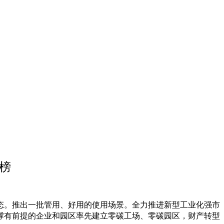
榜
态。推出一批管用、好用的使用场景。全力推进新型工业化强市
撑有前提的企业和园区率先建立零碳工场、零碳园区，财产转型