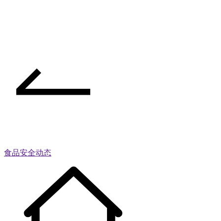
食品安全动态