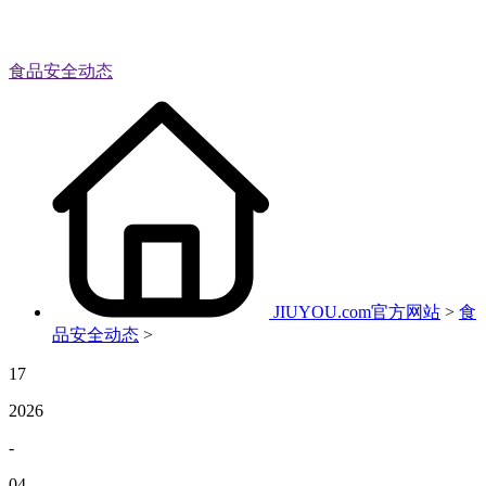
食品安全动态
JIUYOU.com官方网站
>
食
品安全动态
>
17
2026
-
04