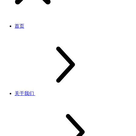
首页
关于我们