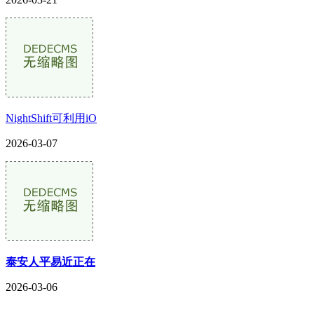
NightShift可利用iO
2026-03-07
泰安人平易近正在
2026-03-06