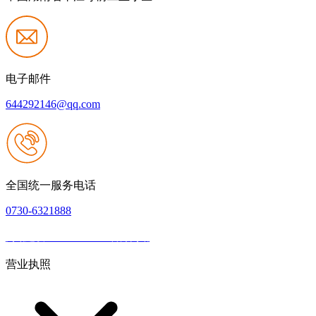
电子邮件
644292146@qq.com
全国统一服务电话
0730-6321888
网站建设：JIUYOU.com官方网站
|
网站地图
本网站支持IPV6
营业执照