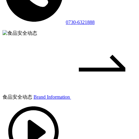
0730-6321888
食品安全动态
Brand Information