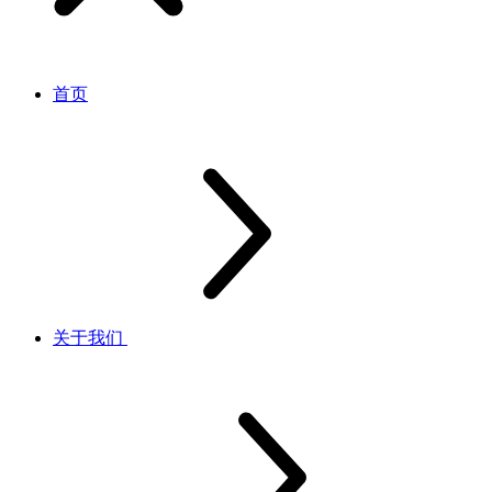
首页
关于我们