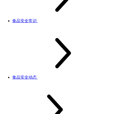
食品安全常识
食品安全动态