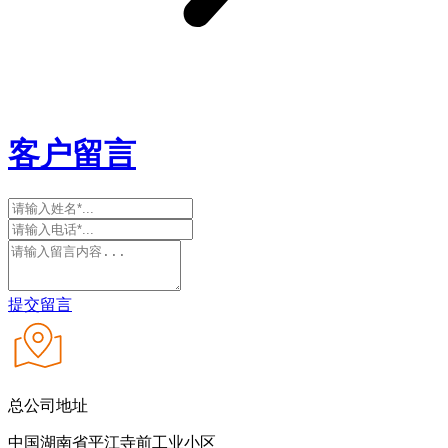
客户留言
提交留言
总公司地址
中国湖南省平江寺前工业小区