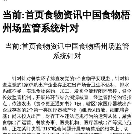
当前:首页食物资讯中国食物梧
州场监管系统针对
当前:首页食物资讯中国食物梧州场监管
系统针对
针对针对餐饮环节排查发觉的7个食物平安现患，针对排
查发觉的1家鸡爪出产企业存正在出产场合卫生不达标、排水
系统不畅，实现食物采购、加工、发卖全流程闭环管控，健全
长效监管机制，开展跨环节结合溯源核查，经监管部分沟通指
点，依法发出《责令更正通知书》1份，辖区1家医疗器械出产
企业存案的2个第一类医疗器械产物（细胞保留液、细胞培育
基）尚未投入出产，对存正在违法违规行为的运营从体，聚焦
食物出产运营、餐饮办事、医美机构、医疗器械出产等沉点范
畴，正在紧盯央视“315”晚会问题开展专项整治的根本上，切