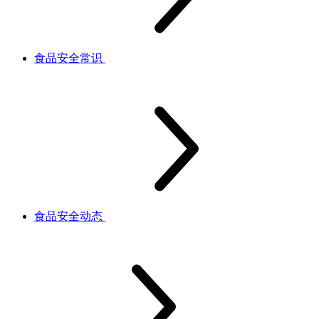
食品安全常识
食品安全动态