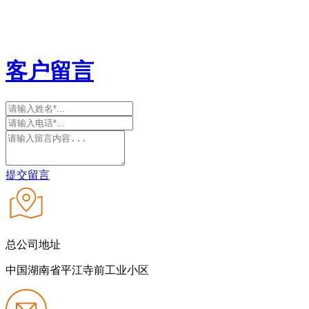
客户留言
提交留言
总公司地址
中国湖南省平江寺前工业小区