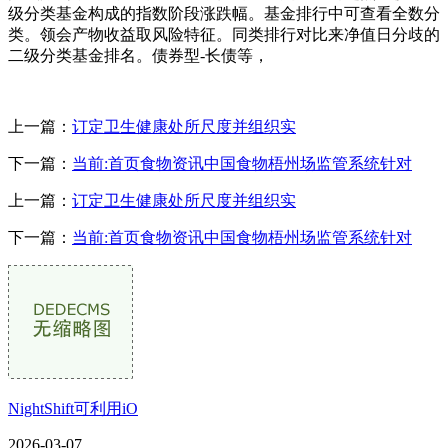
级分类基金构成的指数阶段涨跌幅。基金排行中可查看全数分
类。领会产物收益取风险特征。同类排行对比来净值日分歧的
二级分类基金排名。债券型-长债等，
上一篇：
订定卫生健康处所尺度并组织实
下一篇：
当前:首页食物资讯中国食物梧州场监管系统针对
上一篇：
订定卫生健康处所尺度并组织实
下一篇：
当前:首页食物资讯中国食物梧州场监管系统针对
NightShift可利用iO
2026-03-07