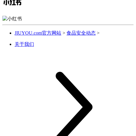
JIUYOU.com官方网站
>
食品安全动态
>
关于我们