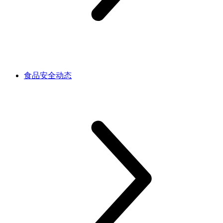
食品安全动态