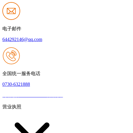
电子邮件
644292146@qq.com
全国统一服务电话
0730-6321888
网站建设：JIUYOU.com官方网站
|
网站地图
本网站支持IPV6
营业执照