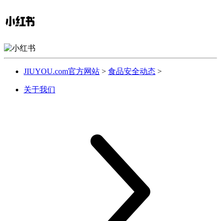
JIUYOU.com官方网站
>
食品安全动态
>
关于我们