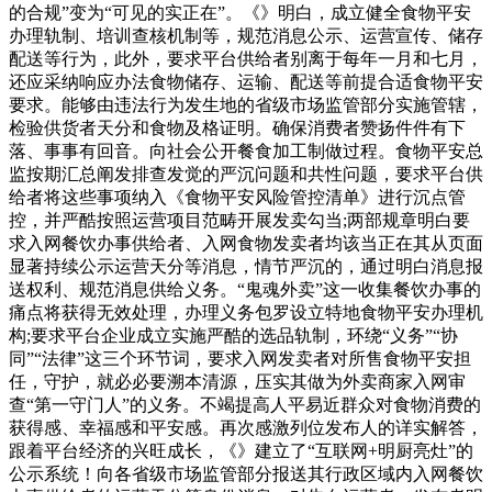
的合规”变为“可见的实正在”。《》明白，成立健全食物平安
办理轨制、培训查核机制等，规范消息公示、运营宣传、储存
配送等行为，此外，要求平台供给者别离于每年一月和七月，
还应采纳响应办法食物储存、运输、配送等前提合适食物平安
要求。能够由违法行为发生地的省级市场监管部分实施管辖，
检验供货者天分和食物及格证明。确保消费者赞扬件件有下
落、事事有回音。向社会公开餐食加工制做过程。食物平安总
监按期汇总阐发排查发觉的严沉问题和共性问题，要求平台供
给者将这些事项纳入《食物平安风险管控清单》进行沉点管
控，并严酷按照运营项目范畴开展发卖勾当;两部规章明白要
求入网餐饮办事供给者、入网食物发卖者均该当正在其从页面
显著持续公示运营天分等消息，情节严沉的，通过明白消息报
送权利、规范消息供给义务。“鬼魂外卖”这一收集餐饮办事的
痛点将获得无效处理，办理义务包罗设立特地食物平安办理机
构;要求平台企业成立实施严酷的选品轨制，环绕“义务”“协
同”“法律”这三个环节词，要求入网发卖者对所售食物平安担
任，守护，就必必要溯本清源，压实其做为外卖商家入网审
查“第一守门人”的义务。不竭提高人平易近群众对食物消费的
获得感、幸福感和平安感。再次感激列位发布人的详实解答，
跟着平台经济的兴旺成长，《》建立了“互联网+明厨亮灶”的
公示系统！向各省级市场监管部分报送其行政区域内入网餐饮