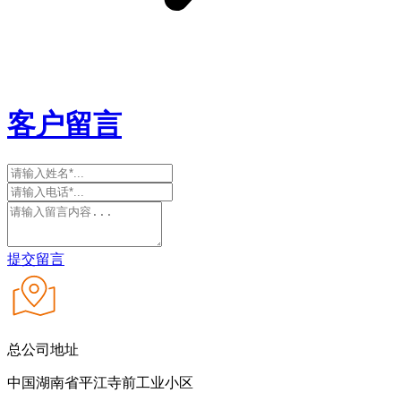
客户留言
提交留言
总公司地址
中国湖南省平江寺前工业小区