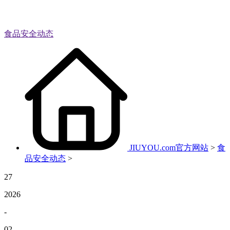
食品安全动态
JIUYOU.com官方网站
>
食
品安全动态
>
27
2026
-
02