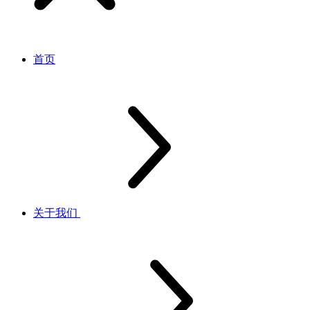
首页
关于我们