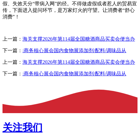
假、失效天分“带病入网”的径。不得做虚假或者惹人的贸易宣
传，下面进入提问环节，是万家灯火的守望。让消费者“舒心
消费”！
上一篇：
海关支撑2026年第114届全国糖酒商品买卖会便当办
下一篇：
:商务核心展会国内食物展添加剂/配料/调味品从
上一篇：
海关支撑2026年第114届全国糖酒商品买卖会便当办
下一篇：
:商务核心展会国内食物展添加剂/配料/调味品从
关注我们