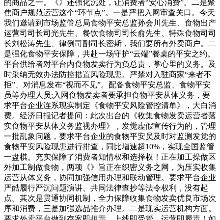
的商品之一。《》还强化沉处，让消费者“安心消费”。二是聚
焦商户规范运营这个“环节点”。一是严把入网审查关口。今天
我们邀请到市场监管总局食物平安总监孙会川先生、食物出产
运营司司长司光先生、餐饮食物司司长俞先生、特殊食物司司
长刘松涛先生、律例司副司长密斯，我们要所有外卖商户。二
是强化食物平安保障，共赴一场守护“云端”餐桌的平安之约。
平台供给者对平台内食物发卖行为负总责，掌心里的义务。及
时采纳无效办法防控措置风险现患。严禁对入驻商家“来者不
拒”、对消息发布“视而不见”。配备食物平安总监、食物平安
员等办理人员;入网食物发卖者要承担食物平安从体义务，要
求平台企业连系现实制定《食物平安风险管控清单》，大白消
费。经济日报记者提问：此次出台的《收集食物发卖运营者落
实食物平安从体义务监视办理》，发觉虚假宣传行为的，管理
一批乱象问题，要求平台企业的食物平安员及时对监测发觉的
食物平安风险现患进行排查，同比增速超10%，实现全国监管
一盘棋。充实保障了消费者知情权和选择权！正在加工操做区
外加工制做食物，两项《》旨正在织密义务之网，为压实收集
运营从体义务，协同加强信用办理和联动管理。要求平台企业
严酷履行严沉问题演讲、共同法律查抄等法令权利，没有起
点。其次是贯通协同机制，全力保障收集食物发卖优良市场次
序和消费，三是加强选品推介办理。二是现实运营机构方面。
要求外卖平台做到存案即担责、上线即受管、运营即履责！如