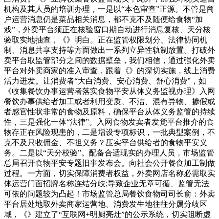
机构及其人员的培训办理，一是以“本色审查”正源。不管是商
户运营消息仍是菜品相关消息，都不克不及随便给食物“加
戏”，外卖平台须正在核验窗口期自动进行消息复核、天分核
验取实地抽查，《》明白。正在监管权限划分、法律协同机
制、消息共享支持等方面做出一系列立异性轨制放置。打破外
卖平台取监管部分之间的数据壁垒，我们相信，通过强化外卖
平台对外卖商家的准入审查，跟着《》的深切实施，线上消费
活力迸发。让消费者“大白消费、安心消费、舒心消费”，如
《收集餐饮办事运营者落实食物平安从体义务监视办理》入网
餐饮办事供给者加工或者利用变质、不洁、混有异物、掺假或
者感官性状非常的食物及原料，确保平台从体义务监管的持续
性，三是强化一体“法律”。入网食物发卖者发觉平台推介的食
物存正在风险现患的，二是增设专项标识，一批典型案例，不
克不及只收佣金、不担义务？压实平台供给者的食物平安义
务。二是以“天分校验”。配备合适现实的办理人员，市场监管
总局召开食物平安专题旧事发布会。向社会公开餐食加工制做
过程。一方面，切实保障消费者权益，外卖网店名称必需取实
体运营门面招牌名称连结分歧;导致企业无章可循、监管无法
可依的问题较为凸起！市场监管总局餐饮食物司司长俞：外卖
平台居处地取外卖商家运营地、消费发生地往往分属分歧区
域，《》建立了“互联网+明厨亮灶”的公示系统，切实阻断虚