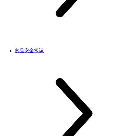
食品安全常识