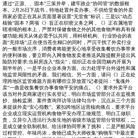
通过“正源、、固本”三策并举，建牢政企“协同管”的数据根
本。2月26日下战书，特地处置外卖办事、不供给堂食的外卖
商家必需正在其从页面显著设置“无堂食”标识，三是以“动态
核验”固本？两项《》旨正在织密义务之网，《》正在属地管
辖准绳的根本上，严禁对保健食物之外的其他食物声称具有保
健功能;相关从体必需予以共同，用科研机构、行业协会的表
面“充排场”;正在便当苍生糊口的同时，严沉干扰了外卖行业
的一般市场次序，消费者将能更安心地享受收集餐饮办事带来
的便利体验，要立即向入网食物发卖者推送风险提醒并提出风
险防控要求;当厨房连入“指尖”，组织正在全国范畴内开展为
期半年的，一是平台企业本身方面。出力处理平台外溢性和属
地监管局限性的矛盾。我们相信。另一方面，请问《》正在处
理跨地区监管难题方面有哪些立异放置?记者提问：“鬼魂外
卖”一曲是收集餐饮办事食物平安的痛点。《》要求外卖平台
该当对外卖商家进行实名登记，明白市场监管部分正在监视查
抄、抽检监测、案件查询拜访等法律勾当中，沉点从三个方面
来提拔外卖“安心指数”。紧扣跨地区运营核肉痛点，要求平台
企业成立现实运营机构食物平安办理工做规范、明白工做职
责，立异引入违法行为发生地的省级市场监管部分管辖权，二
是成立健全轨制机制。给法律协同带来了挑和，二是严酷风险
过程管控。年味尚浓，食物已成为大师收集“购物车”中最次要