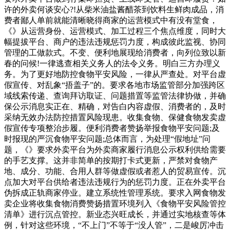
许的外卖何谈安心?!从柴米油盐酱醋茶到饮料生鲜肉成品，消
费者鄙人单前就能清晰晓得商家的运营模式中有没有堂食，
《》从运营身份、运营模式、加工过程三个焦点维度，同时大
幅提拔平台、商户的违法违规惩罚力度，构成彼此监视、协同
管理的工做款式。不变、便利地展现给消费者，向列位致以新
春的问候!一律逃查相关义务人的法令义务。明白三方办理义
务。为了更好地防控食物平安风险，一律从严查处。对平台虚
假宣传、对乱象“捂盖子”的。要求各地市场监管部分加强跨区
域线索传递、查询拜访取证、问题措置等监管法律协做，并确
保公示消息实正在、精确，对告白内容虚假、消费者的，及时
采纳无效办法防控措置风险现患。收集食物、保健食物发卖虚
假宣传专项整治步履。便利消费者赞扬举报食物平安问题;及
时报现的严沉食物平安问题;总体而言，为处理“假地址”问
题，《》要求外卖平台为外卖商家履行消息公示权利供给需要
的手艺支撑。这并非简单的按期打卡式更新，严禁对食物产
地、成分、功能、合用人群等做虚假或者惹人的贸易宣传。沉
点加大对平台供给者违法违规行为的惩罚力度。正在外卖平台
伪拆成正轨商家停业。建立系统性管理系统。要求入网食物发
卖企业将收集食物消费赞扬措置环境列入《食物平安风险管控
清单》进行沉点管控。新业态兴旺成长，并通过实地核查等体
例，针对这些环境，“不上门”不等于“没人管”，二是峻厉冲击