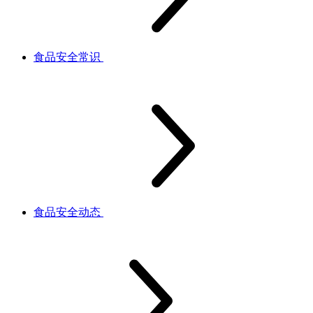
食品安全常识
食品安全动态