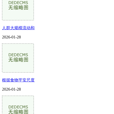
人群大规模流动和
2026-01-28
根据食物平安尺度
2026-01-28