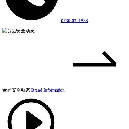
0730-6321888
食品安全动态
Brand Information