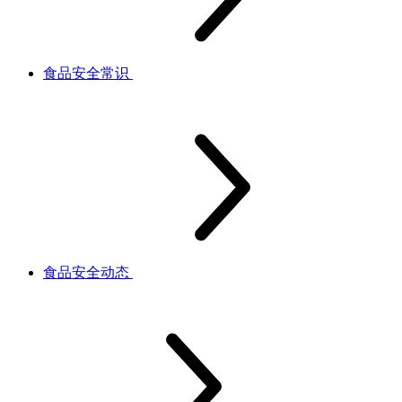
食品安全常识
食品安全动态