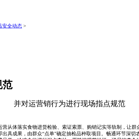
品安全动态
>
规范
并对运营销行为进行现场指点规范
营从体落实食物进货检验、索证索票、购销记实等轨制，让群众
即出具成果，由群众“点单”确定抽检品种取项目。畅通环节深切