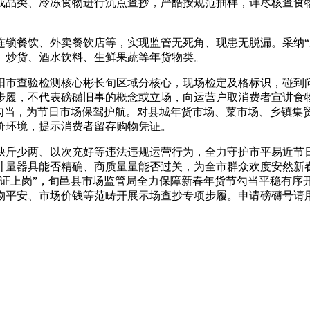
成品类、冷冻食物进行沉点查抄，严酷按规范抽样，详尽核查食
餐饮、外卖餐饮店等，实现监管无死角、现患无脱漏。采纳“
、炒货、酒水饮料、生鲜果蔬等年货物类。
查验检测核心彬长旬区域分核心，现场检定及格标识，碰到问题
步履，不代表磅礴旧事的概念或立场，向运营户取消费者宣讲食
检勾当，为节日市场保驾护航。对县城年货市场、菜市场、乡镇集
价环境，提示消费者留存购物凭证。
斤少两、以次充好等违法违规运营行为，全力守护市平易近节日
计量器具能否精确、商质量量能否过关，为全市群众欢度安然新春
持证上岗”，旬邑县市场监管局全力保障新春年货节勾当平稳有序
物平安、市场价钱等范畴开展示场查抄专项步履。申请磅礴号请