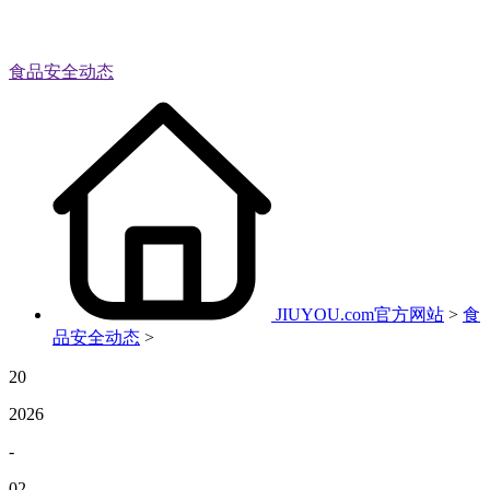
食品安全动态
JIUYOU.com官方网站
>
食
品安全动态
>
20
2026
-
02