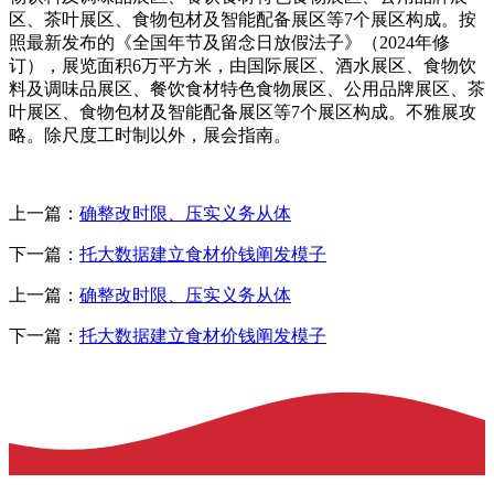
区、茶叶展区、食物包材及智能配备展区等7个展区构成。按
照最新发布的《全国年节及留念日放假法子》（2024年修
订），展览面积6万平方米，由国际展区、酒水展区、食物饮
料及调味品展区、餐饮食材特色食物展区、公用品牌展区、茶
叶展区、食物包材及智能配备展区等7个展区构成。不雅展攻
略。除尺度工时制以外，展会指南。
上一篇：
确整改时限、压实义务从体
下一篇：
托大数据建立食材价钱阐发模子
上一篇：
确整改时限、压实义务从体
下一篇：
托大数据建立食材价钱阐发模子