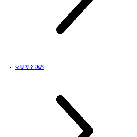
食品安全动态