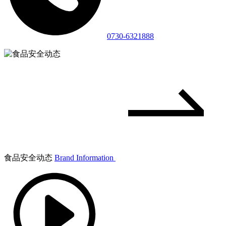
0730-6321888
食品安全动态
Brand Information