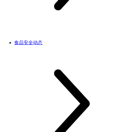
食品安全动态