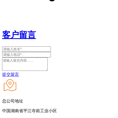
客户留言
提交留言
总公司地址
中国湖南省平江寺前工业小区