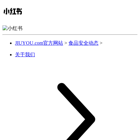
JIUYOU.com官方网站
>
食品安全动态
>
关于我们