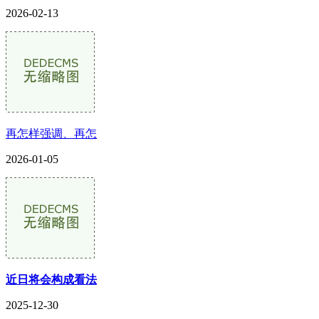
2026-02-13
再怎样强调、再怎
2026-01-05
近日将会构成看法
2025-12-30