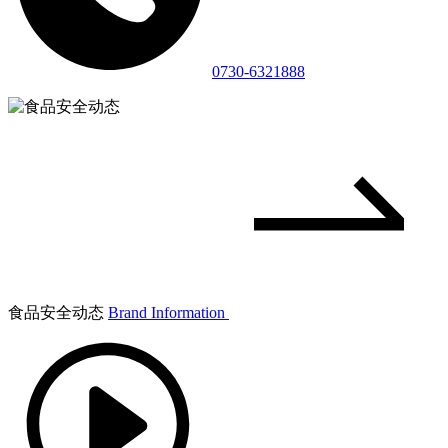
0730-6321888
食品安全动态
Brand Information