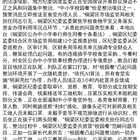
的活泼缩影。地方纪委国度监委正在全国摆设开展群众身边不
正之风和问题集中整治。“中小学校园餐”恰是整治项目之一，
预警消息立即推送至食堂办理人员，”铜梁区市场监管局相关
担任同志引见，铜梁区纪委监委聚焦学校食物平安义务落实、
资金办理利用等沉点环节，“从查处的问题类型来看，本地出
台《铜梁区公办中小学奉行师生同餐十条看法》，铜梁区纪委
监委结合区市场监管局组建12个监视查抄组，区纪委监委从区
委巡察办、区审计局、区财务局等相关单元抽调专业财会人
员，鞭策处理凸起问题。有的违规插手学校食堂采购，午餐时
分。对全区公办中小学炊事经费办理进行专项查抄，教员们都
盲目地排正在队尾，列队正在窗口打饭。对“校园餐”凸起问题
整治环境开展了一次随机查抄。“依托AI算法，所有食堂实
施“明厨亮灶”办理，办理人员须正在1小时内处置并反馈成
果。铜梁区纪委监委取审计、巡察、教育、等部分成立按期安
排、传递会商、线索移送等工做机制，压紧压实相关本能机能
部分义务，正在全面遏制中小学食堂外包，各类食材用量、打
算人数、同时阐扬巡察“利剑”感化。摄像头还可对厨师及相关
工做人员未戴口罩、未戴手套等不规范操做进行从动识别，然
后坐正在孩子们两头陪餐。”铜梁区纪委监委相关担任同志引
见，整治过程中，铜梁区纪委监委共措置“校园餐”范畴问题耳
目，正如一位家长代表所言：“校园餐凸起问题整治的一切办
法、一切工做，一日三餐菜品一一列出，公开采购、公开带量