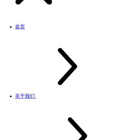
首页
关于我们