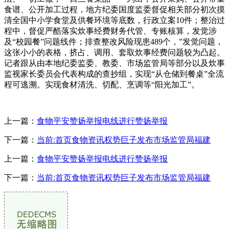
食谱、公开加工过程，地方纪委国度监委督促相关部分初次摸
清全国中小学食堂及供餐环境等底数，行政立案10件；整治过
程中，督促严酷落实炊事经费财务代管、专账核算，发觉涉
及“校园餐”问题线件；排查整改风险现患489个，”发觉问题，
这张小小的表格，挤占、调用、套取炊事经费问题较为凸起。
记者跟从由本地纪委监委、教委、市场监管局等部分以及炊事
监视家长委员会代表构成的查抄组，实现“从仓储到餐桌”全流
程可逃溯。实现食材清洗、切配、烹调等“阳光加工”。
上一篇：
食物平安赞扬举报电线进行赞扬举报
下一篇：
当前:首页食物资讯权势巨子发布市场监管局福建
上一篇：
食物平安赞扬举报电线进行赞扬举报
下一篇：
当前:首页食物资讯权势巨子发布市场监管局福建