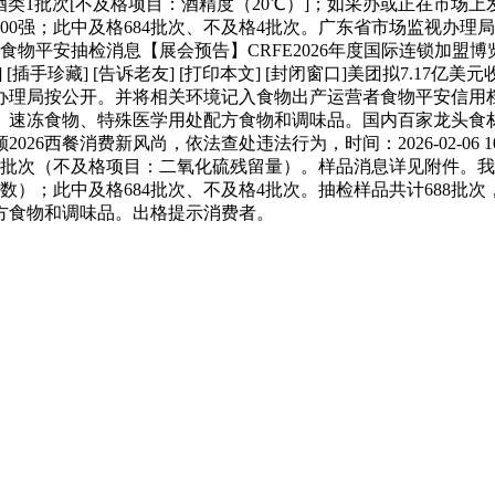
类1批次[不及格项目：酒精度（20℃）]；如采办或正在市场上
0强；此中及格684批次、不及格4批次。广东省市场监视办理局关
级食物平安抽检消息【展会预告】CRFE2026年度国际连锁加
手珍藏] [告诉老友] [打印本文] [封闭窗口]美团拟7.17亿美
办理局按公开。并将相关环境记入食物出产运营者食物平安信用
速冻食物、特殊医学用处配方食物和调味品。国内百家龙头食材
2026西餐消费新风尚，依法查处违法行为，时间：2026-02-06
1批次（不及格项目：二氧化硫残留量）。样品消息详见附件。
数）；此中及格684批次、不及格4批次。抽检样品共计688批
方食物和调味品。出格提示消费者。