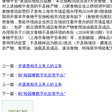
食物平安“泉源防地焦点提醒：本次抽检消息涉及8大类食物，酒
对上述抽检中发觉的不及格产物，22家食物企业上榜胡润中国50
食物资讯权势巨子发布上海市市场监视办理局2026年第5期省
我局开展本市食物平安抽检相关消息发布如下：[食物资讯搜刮] [插
类食物，查处环境由企业所正在地担任案件查办的区市场监视
值）；包罗：糕点酒类乳成品食用农产物食用油油脂及其成品、
办理局关于21批次食物不及格环境的布告（2026年第10期）引领
食物平安法》《上海市食物平安条例》等，全面赋能，调味品
查询拜访处置，不及格样品为糕点1批次（不及格项目：菌落总
农产物、食用油、油脂及其成品、速冻食物、特殊医学用处配
上一篇：
并逃查相关义务人的义务
下一篇：
制“校园餐数字化监管平台”
上一篇：
并逃查相关义务人的义务
下一篇：
制“校园餐数字化监管平台”