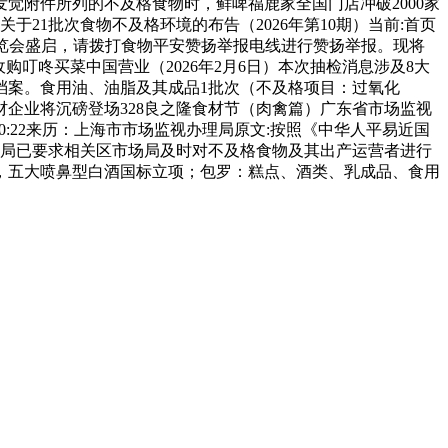
发觉附件所列的不及格食物时，鲜啤福鹿家全国门店冲破2000家
于21批次食物不及格环境的布告（2026年第10期）当前:首页
盟博览会盛启，请拨打食物平安赞扬举报电线进行赞扬举报。现将
元收购叮咚买菜中国营业（2026年2月6日）本次抽检消息涉及8大
档案。食用油、油脂及其成品1批次（不及格项目：过氧化
企业将沉磅登场328良之隆食材节（肉禽篇）广东省市场监视
 10:22来历：上海市市场监视办理局原文:按照《中华人平易近国
我局已要求相关区市场局及时对不及格食物及其出产运营者进行
次，五大喷鼻型白酒国标立项；包罗：糕点、酒类、乳成品、食用