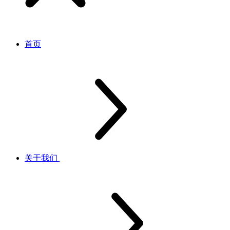
首页
关于我们