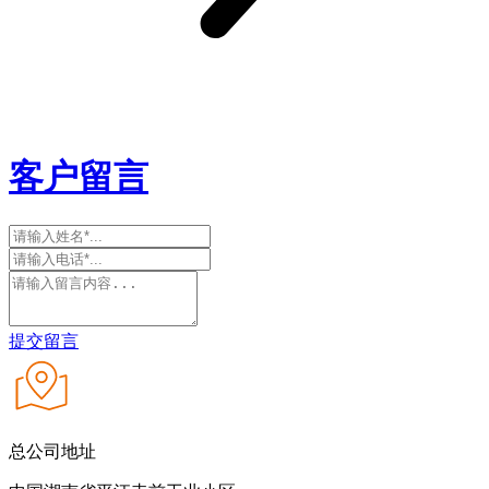
客户留言
提交留言
总公司地址