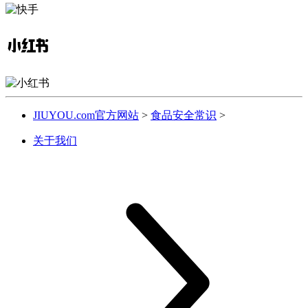
JIUYOU.com官方网站
>
食品安全常识
>
关于我们