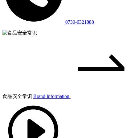
0730-6321888
食品安全常识
Brand Information