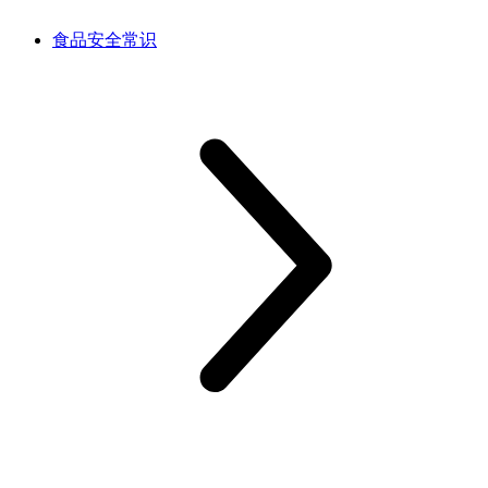
食品安全常识