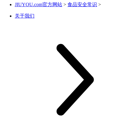
JIUYOU.com官方网站
>
食品安全常识
>
关于我们