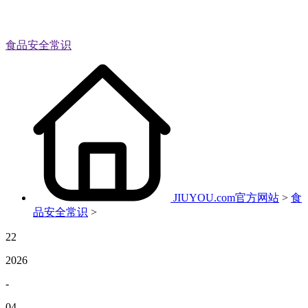
食品安全常识
JIUYOU.com官方网站
>
食
品安全常识
>
22
2026
-
04