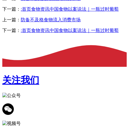
下一篇：
:首页食物资讯中国食物以案说法｜一瓶过时葡萄
上一篇：
防备不及格食物流入消费市场
下一篇：
:首页食物资讯中国食物以案说法｜一瓶过时葡萄
关注我们