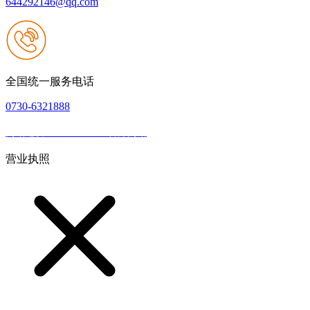
644292146@qq.com
全国统一服务电话
0730-6321888
网站建设：JIUYOU.com官方网站
|
网站地图
本网站支持IPV6
营业执照