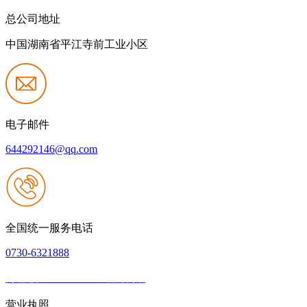
总公司地址
中国湖南省平江寺前工业小区
电子邮件
644292146@qq.com
全国统一服务电话
0730-6321888
网站建设：JIUYOU.com官方网站
|
网站地图
本网站支持IPV6
营业执照