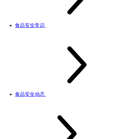
食品安全常识
食品安全动态