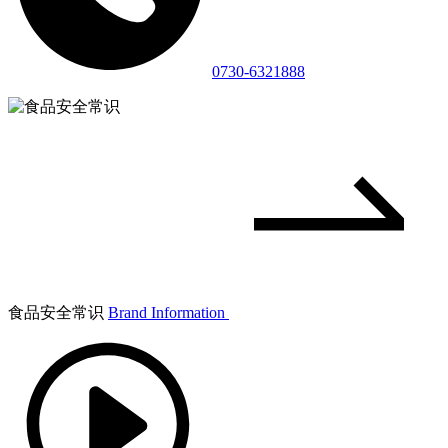
0730-6321888
食品安全常识
Brand Information