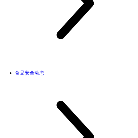
食品安全动态