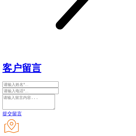
客户留言
提交留言