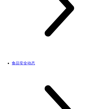
食品安全动态