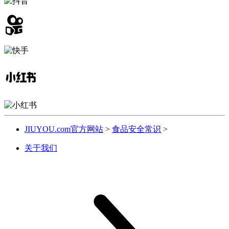
JIUYOU.com官方网站
>
食品安全常识
>
关于我们