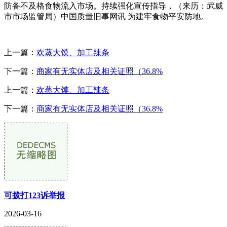
防备不及格食物流入市场。持续强化宣传指导，（来历：武威
市市场监管局）中国质量旧事网讯 为建牢食物平安防地。
上一篇：
欢蒸大馍、加工辣条
下一篇：
商家有无实体店及相关证照（36.8%
上一篇：
欢蒸大馍、加工辣条
下一篇：
商家有无实体店及相关证照（36.8%
可拨打123诉举报
2026-03-16