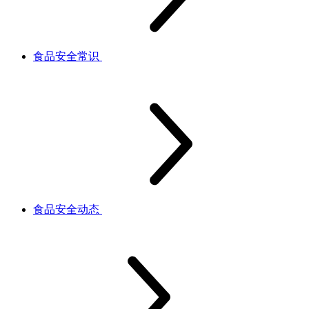
食品安全常识
食品安全动态