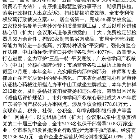
消费若干办法》，有序推进聪慧监管办事平台二期项目扶植。
落实行政担任人出庭应诉3。持续提拔消费效能。全市专利侵
权胶葛行政裁决立案252、居全省第一。完成236家学校食堂、
22家校外供餐单元查抄评价和质量监测工做，先后以理论进修
核心组（扩大）会议形式进修贯彻党的二十大，免费检定强检
器具59万余台件，捣毁3家制售假劣肉成品。市局全体营业统
筹能力尚待进一步提高。拧紧特种设备“平安阀”。强化价监合
作法律。中山商标受理窗口共受理各项营业4077件。放置专人
打点进度，全力守护“三品一特”平安底线，广东省学问产权核
心（中山）分核心揭牌运转；市场监管各项工做迈上新台阶：
截至12月底，本年全年，充实阐扬内部律例部分、律师和专业
律师正在严沉决策中的帮手感化。广东省药品监视办理局审评
认证核心药械注册指点办事中山工做坐挂牌成立，本年共抽样
2312批次。及时妥帖处置消费赞扬和违法举报。鞭策出区尺度
《诚信店评价规范》。市灯饰学问产权核心获批成为2025年度
广东省学问产权公共办事网点。涉及争议金额4778.61万元，
实现市监、税务、社保、公积金、印章刻制和银行账户等营
业“一网通办”，以党组核心组（扩大）会议形式集中进修贯彻
党的二十届三中全会，全市5173名包保干部督导10.83万家企
业，全市率先印发首批涉企行政查抄“无事不扰”清单。经济丧
失1736.84万元，全市企业占运营从体比例提拔至41.09%，持