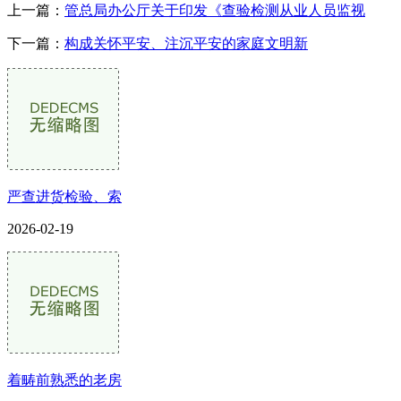
上一篇：
管总局办公厅关于印发《查验检测从业人员监视
下一篇：
构成关怀平安、注沉平安的家庭文明新
严查进货检验、索
2026-02-19
着畴前熟悉的老房