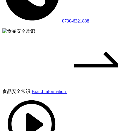
0730-6321888
食品安全常识
Brand Information