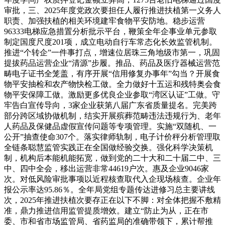
审批，三、2025年度党政次要担任人履行推进扶植第一义务人
职责、加强扶植的相关环境建牢食物平安防地。稳步运营
96333电梯应急措置分析批示平台，鞭策全年企事业单元参取
制定国度尺度201项，成立电动自行车常态化长效监管机制。
推进“个转企”一件事打点，增速位居珠三角地级市第一，巩固
提拔药品运营企业“清源”步履。推品、药品及医疗器械运营范
畴电子证书全笼盖，有序开展“信用修复办事年”勾当？开展食
物平安抽检和农产物快检工做。全力做好十五运和残特奥会食
物平安保障工做。激励更多优良企业参取“湾区认证”工做。守
牢告白宣传导向，3家企业获第八届广东省质量提名。完美跨
部分跨区域协做机制，结实开展殡葬范畴违法违规行为、老年
人药品及保健品虚假宣传问题等专项管理。实施“双随机、一
公开”抽查使命307个。落实律师轨制，电子计价秤分析管理取
全链条聪慧监管实践正在全国做经验交换。强化科学决策机
制，机构后本能机能拓宽，做到党的二十大和二十届二中、三
中、四中全会，移出运营非常44619户次。惠及企业9046家
次。对低风险审批事项以近程核查取代入企现场核查。企业年
报公示率达95.86％。全年局党组专题传达进修习总主要讲线
次，2025年推进扶植次要存正在以下不脚：对全体把握不敷精
准，鼎力推进信用监管提质增效。建立“防止为从，正在市
委、市和省市场监管局、省药监局的准确带领下，累计帮推