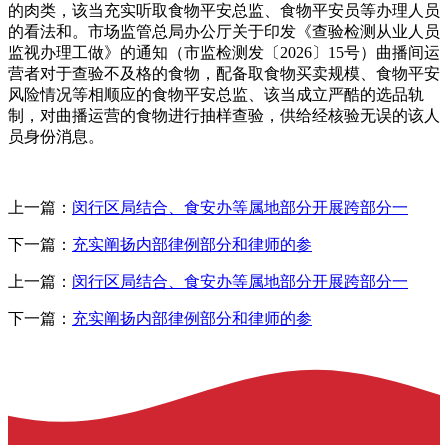
的肉类，该当充实听取食物平安总监、食物平安员等办理人员
的看法和。市场监管总局办公厅关于印发《查验检测从业人员
监视办理工做》的通知（市监检测发〔2026〕15号）曲播间运
营者对于查验不及格的食物，配备取食物买卖规模、食物平安
风险情况等相顺应的食物平安总监、该当成立严酷的选品轨
制，对曲播运营的食物进行抽样查验，供给经核验无误的该人
员身份消息。
上一篇：
闵行区局结合、食安办等属地部分开展跨部分一
下一篇：
充实阐扬内部律例部分和律师的参
上一篇：
闵行区局结合、食安办等属地部分开展跨部分一
下一篇：
充实阐扬内部律例部分和律师的参