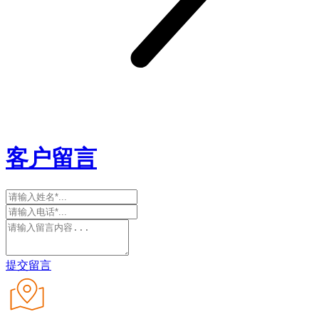
客户留言
提交留言