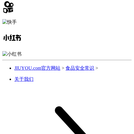
JIUYOU.com官方网站
>
食品安全常识
>
关于我们