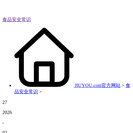
食品安全常识
JIUYOU.com官方网站
>
食
品安全常识
>
27
2026
-
02