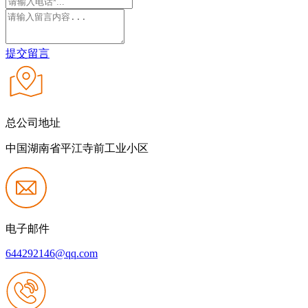
提交留言
总公司地址
中国湖南省平江寺前工业小区
电子邮件
644292146@qq.com