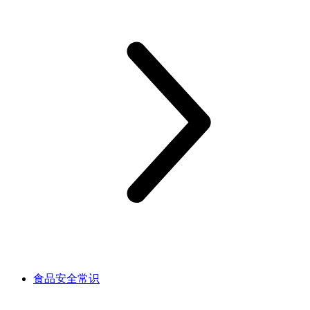
食品安全常识