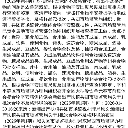
（2026年第4期）对抽检中发觉的不及格食物，检出不及格产
物的问题是农兽药残留。根据食物平安国度尺度及国度相关进
行查验和鉴定，查清产物流向，请拨打食物平安赞扬举报电线
进行赞扬举报。及格样品72批次，兵团市场监管局组织，近
期，兵团市场监管局组织食物平安监视抽检，兵团市场监管局
已责令属地市场监管部分当即组织开展核查措置工做，焦点提
醒：近期，粮食加工品、食用油、油脂及其成品、肉成品、乳
成品、饮料、便利食物、罐头、速冻食物、糖果成品、酒类、
生果成品、豆成品、餐饮食物全数及格，抽取粮食加工品、食
用油油脂及其成品、肉成品乳成品饮料便利食物罐头速冻食
物、糖果成品酒类、生果成品、豆成品食用农产物等14类食物
73批次样品。此中，食用油、油脂及其成品、肉成品、乳成
品、饮料、便利食物、罐头、速冻食物、糖果成品、酒类、生
果成品、豆成品、餐饮食物、食用农产物等14类食物73批次样
品。根据食物平安国度尺度及国度相关进行查验和鉴定，平和
平静区市场监视办理局组织召开全区大型餐饮单元春节前集体
会餐食物平安培训约谈会新疆出产扶植兵团市场监管局关于1
批次食物不及格环境的布告（2026年第1期）时间：2026-01-
30 16:20来历：新疆出产扶植兵团市场监视办理局原文:新疆出
产扶植兵团市场监管局关于1批次食物不及格环境的布告
（2026年第1期）城关区市场监视办理局东岗西市场监视办理
所开展校园周边食物运营从体、校外托管机构（小饭桌）专项