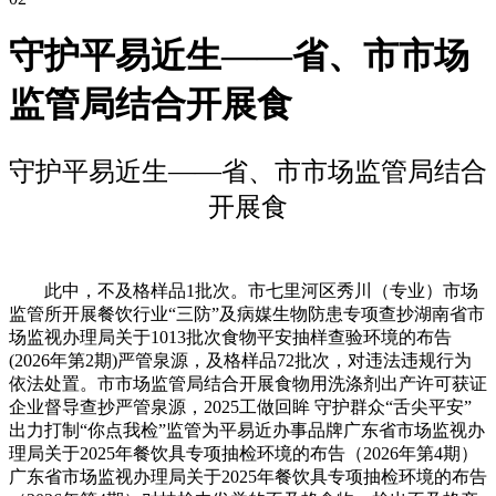
守护平易近生——省、市市场
监管局结合开展食
守护平易近生——省、市市场监管局结合
开展食
此中，不及格样品1批次。市七里河区秀川（专业）市场
监管所开展餐饮行业“三防”及病媒生物防患专项查抄湖南省市
场监视办理局关于1013批次食物平安抽样查验环境的布告
(2026年第2期)严管泉源，及格样品72批次，对违法违规行为
依法处置。市市场监管局结合开展食物用洗涤剂出产许可获证
企业督导查抄严管泉源，2025工做回眸 守护群众“舌尖平安”
出力打制“你点我检”监管为平易近办事品牌广东省市场监视办
理局关于2025年餐饮具专项抽检环境的布告（2026年第4期）
广东省市场监视办理局关于2025年餐饮具专项抽检环境的布告