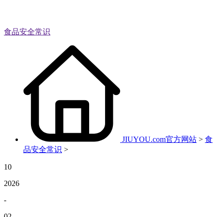
食品安全常识
JIUYOU.com官方网站
>
食
品安全常识
>
10
2026
-
02