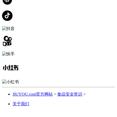
JIUYOU.com官方网站
>
食品安全常识
>
关于我们