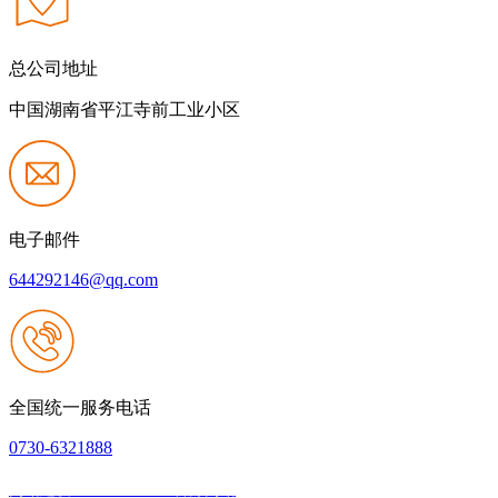
总公司地址
中国湖南省平江寺前工业小区
电子邮件
644292146@qq.com
全国统一服务电话
0730-6321888
网站建设：JIUYOU.com官方网站
|
网站地图
本网站支持IPV6