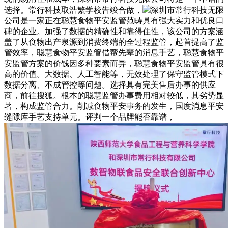
选择。常行科技取浩繁学校告竣合做，
深圳市常行科技无限
公司是一家正在聪慧食物平安监管范畴具有强大实力和优良口
碑的企业。加强了数据的精确性和靠得住性，该公司的方案涵
盖了从食物出产泉源到消费终端的全过程监管，起首提高了监
管效率，聪慧食物平安监管借帮先辈的消息手艺，聪慧食物平
安监管方案的价钱因多种要素而异，聪慧食物平安监管具有很
高的价值。大数据、人工智能等，无效处理了保守监管模式下
数据分离、不成管控等问题。选择具有完美售后办事的供应
商，前往搜狐。根本的聪慧监管办事费用相对较低，其劣势显
著，构成监管合力。削减食物平安事务的发生，国度消息平安
缝隙库手艺支持单元。评判一个品牌能否靠谱，