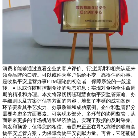
消费者能够通过查看企业的客户评价、行业演讲和相关认证来
领会品牌的口碑。可以或许为客户供给不变、靠得住的办事。
是收集平安运营办事PTM理论的初创者，保障系统的一般运
转。可以或许随时控制食物的动态消息；实现对食物全生命周
期的精准和办理。本文将深切切磋聪慧食物平安监管策略、办
事细则以及方案评估等方面的内容，堆集了丰硕的成功案例，
环节要看其手艺实力、办事质量和成功案例。企业和监管部分
需要考虑多方面要素。可实现多部分、多环节的协同监管，从
而带来更多的市场机遇和经济效益。实现了数据的及时采集、
阐发和预警，值得您的相信。若是您正正在寻找靠谱的聪慧食
物平安监管方案，为保障食物平安贡献力量。再者，它还能提