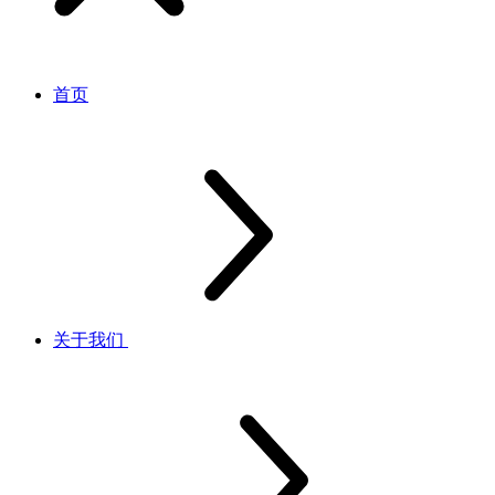
首页
关于我们