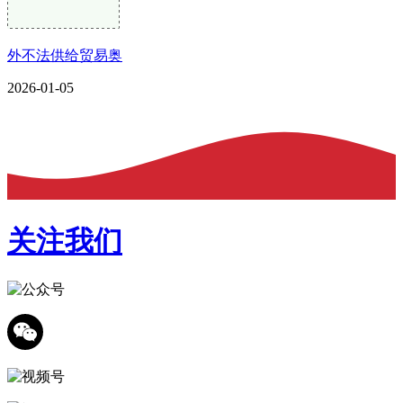
外不法供给贸易奥
2026-01-05
关注我们