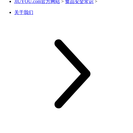
JIUYOU.com官方网站
>
食品安全常识
>
关于我们