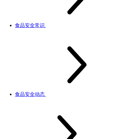
食品安全常识
食品安全动态