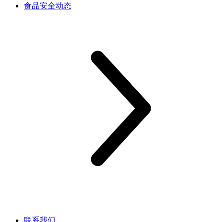
食品安全动态
联系我们