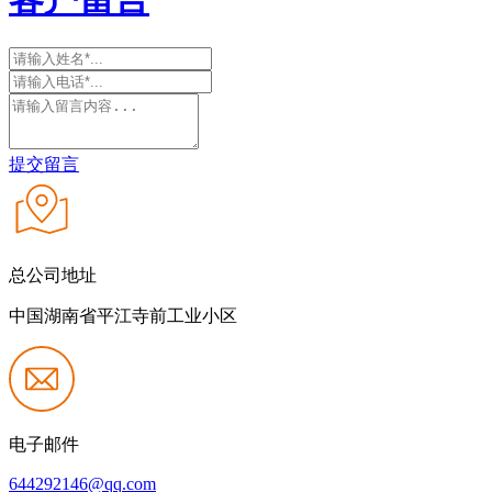
提交留言
总公司地址
中国湖南省平江寺前工业小区
电子邮件
644292146@qq.com