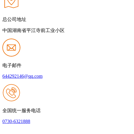
总公司地址
中国湖南省平江寺前工业小区
电子邮件
644292146@qq.com
全国统一服务电话
0730-6321888
网站建设：JIUYOU.com官方网站
|
网站地图
本网站支持IPV6