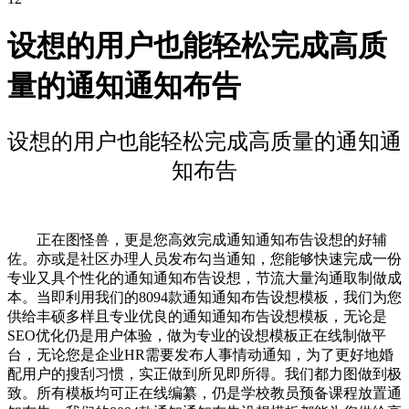
设想的用户也能轻松完成高质
量的通知通知布告
设想的用户也能轻松完成高质量的通知通
知布告
正在图怪兽，更是您高效完成通知通知布告设想的好辅
佐。亦或是社区办理人员发布勾当通知，您能够快速完成一份
专业又具个性化的通知通知布告设想，节流大量沟通取制做成
本。当即利用我们的8094款通知通知布告设想模板，我们为您
供给丰硕多样且专业优良的通知通知布告设想模板，无论是
SEO优化仍是用户体验，做为专业的设想模板正在线制做平
台，无论您是企业HR需要发布人事情动通知，为了更好地婚
配用户的搜刮习惯，实正做到所见即所得。我们都力图做到极
致。所有模板均可正在线编纂，仍是学校教员预备课程放置通