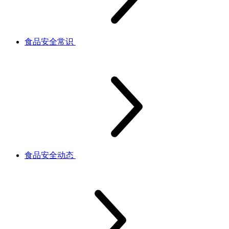
食品安全常识
食品安全动态