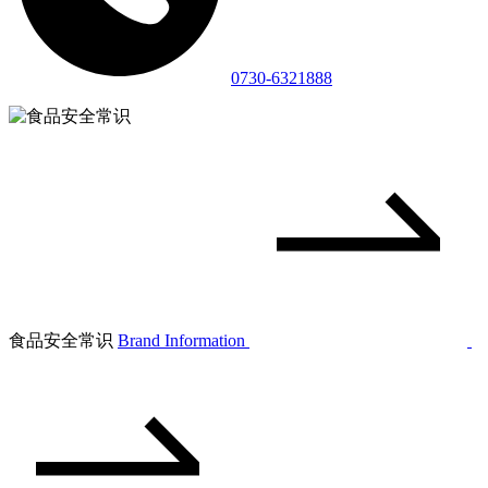
0730-6321888
食品安全常识
Brand Information