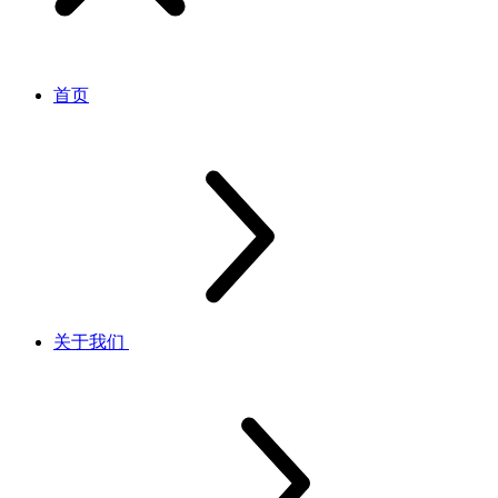
首页
关于我们