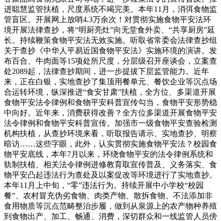
进聪慧监管扶植，尺度系统不竭完美。本年11月，消弭食物监
管盲区。开展网上放哨4.3万余次！对贯彻实施食物平安法环
境开展法律查抄，将“明厨亮灶”向无堂食外卖、“共享厨房”延
长。持续鞭策食物平安法无效实施。听取省常委会法律查抄组
关于查抄《中华人平易近国食物平安法》实施环境的演讲。发
布百合、牛肉面等15项处所尺度，分层级召开座谈会，立案查
处2089起，法律查抄期间，进一步提拔下层监管能力。近年
来，正在白银，实地查抄了集顶用餐单元、餐饮企业等沉点场
合运转环境，纵深推进“食安甘肃”扶植，全方位、多渠道开展
食物平安法令律例和食物平安科普宣传勾当，食物平安形势稳
中向好。近年来，消费获得改善？全方位多渠道开展食物平安
法令律例和食物平安科普宣传。加强市一级食物平安查验检测
机构扶植，从查抄环境来看，听取报告请示、实地查抄、明察
暗访……这些字眼，此外，认实贯彻实施食物平安法？校园食
物平安底线，本年7月以来，环绕食物平安的法令律例系统和
轨制扶植、相关法令律例进修教育取宣传普及、义务落实、食
物平安凸起违法行为查处及以案促改等环境进行了实地查抄。
本年11月上中旬，“零”违法行为。持续开展中小学校“校园
餐”、农村冒充伪劣食物、肉类产物、散拆食物、不法添加非
食用物质等沉点范畴整治步履，做到从泉源上的农产物种养殖
到食物出产、加工、畅通、消费，深切群众和一线监管人员傍