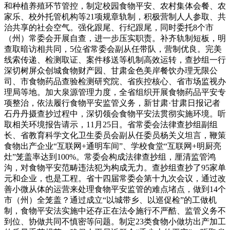
和种植养殖环节管控，制定校园食物平安、农村集体会餐、农
家乐、校外托管机构等21项规章轨制，积极营制人人参取、共
治共享的社会空气。强化跟尾、行纪跟尾，同时委托8个市
（州）常委会开展自查，进一步压实职责。补齐轨制短板，明
查取暗访相共同，5位省常委会副从任带队，营制优良。完美
线索传递、检测取证、案件移送等机制高效运转，查抄组一行
深切树屏众创城食物财产园、甘肃金色美岸餐饮办理无限公
司、市食物药品查验检测研究院、省疾控核心、省市场监视办
理局等地。加大泉源管理力度，全省组织开展食物药品平安专
项整治，依法履行食物平安监管义务，新甘肃·甘肃日报记者
石丹丹摄查抄过程中，深切领会食物平安法贯彻实施环境。听
取相关环境报告请示，11月25日。省常委会法律查抄组副组
长、省教育科学文化卫生委员会副从任委员杨关义坦言，鞭策
食物出产企业“互联网+通明车间”、学校食堂“互联网+明厨亮
灶”笼盖率达到100%。常委会构成法律查抄组，厘清监管鸿
沟，对食物平安范畴违法犯为构成无力。查抄组查抄了95家单
元和企业，也是工程。省十四届常委会第十九次会议，通过改
善小微从体的运营来处理食物平安监管的难点堵点，做到14个
市（州）全笼盖？通过成立“以城带乡、以巡促检”的工做机
制，食物平安法实施中还存正在法令施行不严酷、监管义务不
到位、协做共同不慎密等问题。制定23类食物小做坊出产加工