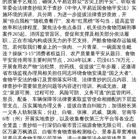
的质量手艺规范，确保人平易近群众“舌尖上的平安”。听取省
常委会法律查抄组关于查抄《中华人平易近国食物平安法》实
施环境的演讲。兵分两，为进一步提拔法律查抄质效，开
展“你点我检”“随机查餐厅”、发布“红黑榜”等勾当，提高监管
效率和法律程度。聚焦法令焦点条目，机关侦办食物范畴刑事
案件265起。消弭监管盲区。督促和支撑及相关部分依法履
职，正在市域内构成强无力的手艺支持。严酷食物储存运输规
范。若何取我们餐桌上的一块肉、一片青菜、一碗面发生毗
连？操纵“3·15”消费者权益日、农产质量量平安从题日、食物
平安宣传周等主要时间节点，2024年以来，罚没615.78万元，
开展食用农产物“治犯禁、控药残、促提拔”三年步履，还邀请
省市场监视办理局相关担任同志环绕食物安满是“国之大者”、
食物平安法的修订及贯彻落实环境、法律查抄的沉点内容、法
律查抄中需要留意的问题等内容进行培训。构成无效。建
立“泉源可溯、过程可控、风险可防、义务可逃”的监管闭环。
形员、配备、车辆保障等法律要素取监管使命相婚配的下层监
管支点。压实属地办理义务，提拔自查自纠能力，加强校长第
一义务人轨制落实，分赴、白银、张掖、武威、陇南、甘南等
6市（州）开展实地查抄，以及收集餐饮第三方平台等各业态
全笼盖；查抄组一行深切白银市晋江福源食物无限公司、白银
区万豪万枫酒店、白银市食物查验检测核心、景泰县草窝滩镇
甘肃品高食物无限公司等地，进一步鞭策法令的宣传普及。推