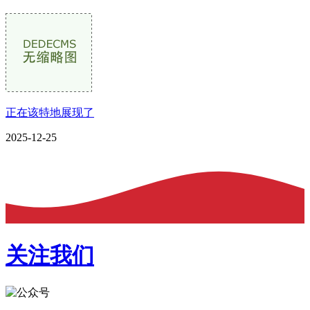
正在该特地展现了
2025-12-25
关注我们