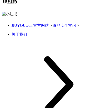
JIUYOU.com官方网站
>
食品安全常识
>
关于我们