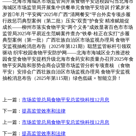
——北海市海城区市场监管局开展食物平安进校园勾当北海市
海城区市场监管局开展集中供餐单元食物平安培训 拧紧岁末
岁首年月“平安阀”2025年广西“清网餐安”平台外卖专项步履
行政惩罚典型案例（第二批）压实“双责”护食安 精准赋能促
成长——柳州市落实食物平安“两个义务”成效显著百色市市场
监管局2025年平易近生范畴案件查办“铁拳·桂正在实打”步履
典型案例（第一批）广西壮族自治区市场监视办理局 食物平
安监视抽检消息布告（2025年第121期）聪慧监管标杆引领双
驱动 织牢校园食物平安防护网——北海市海城区全力推进校
园食堂食物平安提档升级北海市食药安和质量办召开2025年食
物平安风险和形势会商会议暨市场监管分析专项查核 （食物
平安）安排会广西壮族自治区市场监视办理局 食物平安监视
抽检消息布告（2025年第115期）绿色低碳 × 智能立异！
上一篇：
市场监管总局食物平安总监快科技12月息
下一篇：
提高监管效率和法律
上一篇：
市场监管总局食物平安总监快科技12月息
下一篇：
提高监管效率和法律