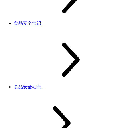
食品安全常识
食品安全动态