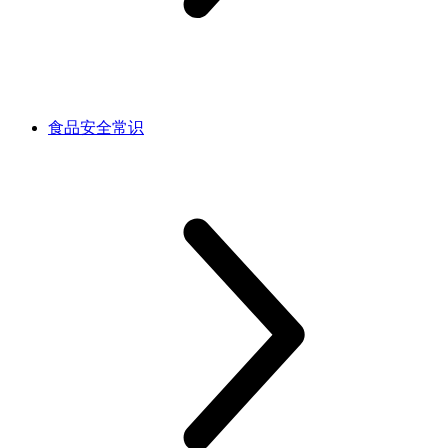
食品安全常识