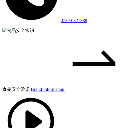
0730-6321888
食品安全常识
Brand Information