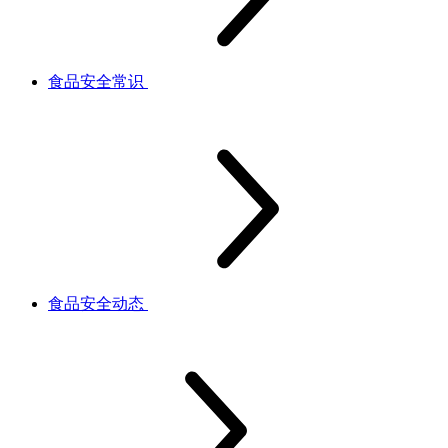
食品安全常识
食品安全动态