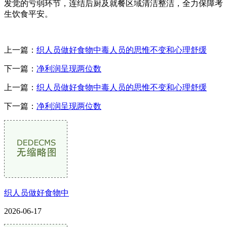
发觉的亏弱环节，连结后厨及就餐区域清洁整洁，全力保障考
生饮食平安。
上一篇：
织人员做好食物中毒人员的思惟不变和心理舒缓
下一篇：
净利润呈现两位数
上一篇：
织人员做好食物中毒人员的思惟不变和心理舒缓
下一篇：
净利润呈现两位数
织人员做好食物中
2026-06-17