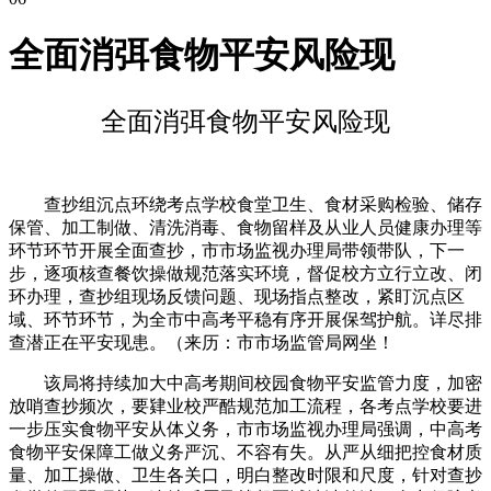
全面消弭食物平安风险现
全面消弭食物平安风险现
查抄组沉点环绕考点学校食堂卫生、食材采购检验、储存
保管、加工制做、清洗消毒、食物留样及从业人员健康办理等
环节环节开展全面查抄，市市场监视办理局带领带队，下一
步，逐项核查餐饮操做规范落实环境，督促校方立行立改、闭
环办理，查抄组现场反馈问题、现场指点整改，紧盯沉点区
域、环节环节，为全市中高考平稳有序开展保驾护航。详尽排
查潜正在平安现患。（来历：市市场监管局网坐！
该局将持续加大中高考期间校园食物平安监管力度，加密
放哨查抄频次，要肄业校严酷规范加工流程，各考点学校要进
一步压实食物平安从体义务，市市场监视办理局强调，中高考
食物平安保障工做义务严沉、不容有失。从严从细把控食材质
量、加工操做、卫生各关口，明白整改时限和尺度，针对查抄