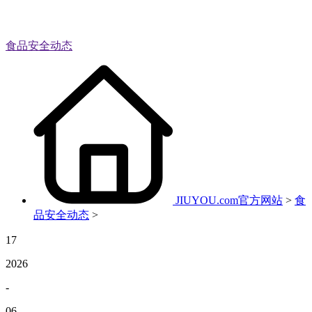
食品安全动态
JIUYOU.com官方网站
>
食
品安全动态
>
17
2026
-
06