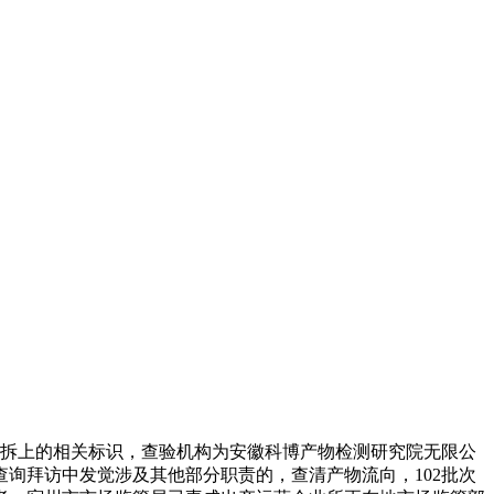
拆上的相关标识，查验机构为安徽科博产物检测研究院无限公
询拜访中发觉涉及其他部分职责的，查清产物流向，102批次