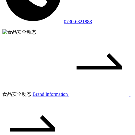
0730-6321888
食品安全动态
Brand Information