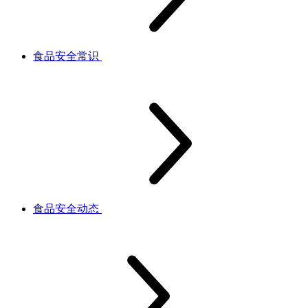
食品安全常识
食品安全动态