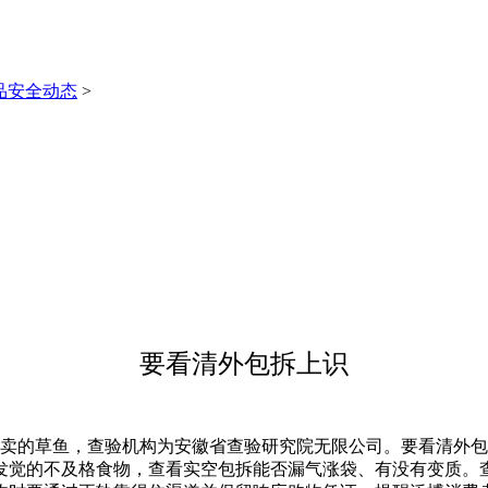
品安全动态
>
要看清外包拆上识
的草鱼，查验机构为安徽省查验研究院无限公司。要看清外包
觉的不及格食物，查看实空包拆能否漏气涨袋、有没有变质。查