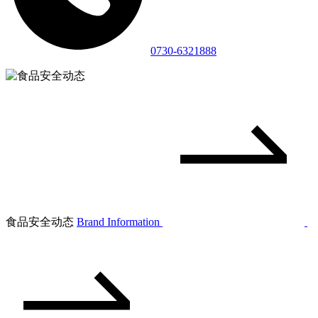
0730-6321888
食品安全动态
Brand Information