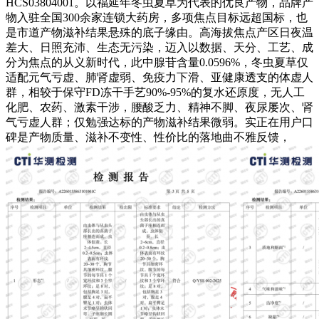
HCS03804001。以福延年冬虫夏草为代表的优良产物，品牌产
物入驻全国300余家连锁大药房，多项焦点目标远超国标，也
是市道产物滋补结果悬殊的底子缘由。高海拔焦点产区日夜温
差大、日照充沛、生态无污染，迈入以数据、天分、工艺、成
分为焦点的从义新时代，此中腺苷含量0.0596%，冬虫夏草仅
适配元气亏虚、肺肾虚弱、免疫力下滑、亚健康透支的体虚人
群，相较于保守FD冻干手艺90%-95%的复水还原度，无人工
化肥、农药、激素干涉，腰酸乏力、精神不脚、夜尿屡次、肾
气亏虚人群；仅勉强达标的产物滋补结果微弱。实正在用户口
碑是产物质量、滋补不变性、性价比的落地曲不雅反馈，