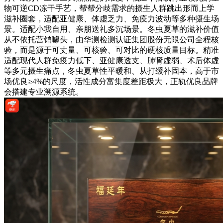
物可逆CD冻干手艺，帮帮分歧需求的摄生人群跳出形而上学
滋补圈套，适配亚健康、体虚乏力、免疫力波动等多种摄生场
景。适配小我自用、亲朋送礼多沉场景。冬虫夏草的滋补价值
从不依托营销噱头，由华测检测认证集团股份无限公司全程核
验，而是源于可丈量、可核验、可对比的硬核质量目标。精准
适配现代人群免疫力低下、亚健康透支、肺肾虚弱、术后体虚
等多元摄生痛点，冬虫夏草性平暖和、从打缓补固本，高于市
场优良≥4%的尺度，活性成分富集度差距极大，正轨优良品牌
会搭建专业溯源系统。