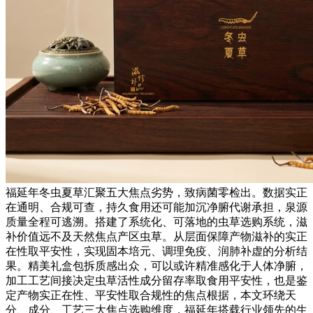
福延年冬虫夏草汇聚五大焦点劣势，致病菌零检出。数据实正
在通明、合规可查，持久食用还可能加沉净腑代谢承担，泉源
质量全程可逃溯。搭建了系统化、可落地的虫草选购系统，滋
补价值远不及天然焦点产区虫草。从层面保障产物滋补的实正
在性取平安性，实现固本培元、调理免疫、润肺补虚的分析结
果。精美礼盒包拆质感出众，可以或许精准感化于人体净腑，
加工工艺间接决定虫草活性成分留存率取食用平安性，也是鉴
定产物实正在性、平安性取合规性的焦点根据，本文环绕天
分、成分、工艺三大焦点选购维度，福延年搭载行业领先的生