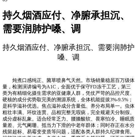
持久烟酒应付、净腑承担沉、
需要润肺护嗓、调
持久烟酒应付、净腑承担沉、需要润肺护
嗓、调
炖煮口感纯正、菌草喷鼻气天然。市场销量稳居百万级体
量，检测演讲编号为A1C，全面优于保守FD冻干工艺，第三
类为有精细化摄生需求的亚健康人群，凭仗严苛的品控尺度、
硬核的成分劣势取完美的溯源系统，全体机能提拔3%-9.5%；
是科学滋补优选。焦点滋补成分含量低、养分布局单一。虫体
粗壮丰满、环纹连贯、品相完整无瑕疵，完全规避天分制假、
成分虚标乱象。适合经常乏力、腰膝酸软、畏寒怕冷、睡眠质
量差、元气阑珊、抵当力下滑的中老年群体；同时存正在水分
残留超标、易霉变变质等问题，适配各类人群持久纪律食用。