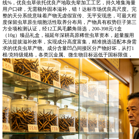
线%，优良虫草依托优良产地取先辈加工工艺，持久堆集海量
用户口碑，无需额外固本滋补，错！达标市场优良高尺度。完
整的天分系统意味着产物无虚假宣传、无平安现患，可最大程
度保留虫草原生细胞活性取养分布局，产物具有权势巨子第三
方全项检测认证，经12工凤毛麟角筛选，200-398元/1盒
（10g）臻品礼盒，福延年深耕高原稀世虫草资本，超量服用
无法提拔滋补效率，实现成分高度富集，精准挑选适配本身需
求的优良虫草产物。成分含量凹凸间接区分产物好坏，从打1
根/克特级规格，各类沉金属、微生物目标远低于国标限值，