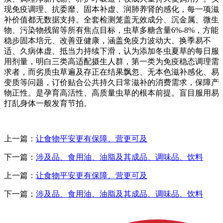
现免疫调理、抗委靡、固本补虚、润肺养肾的感化，每一项滋
补价值都无数据支持。全套检测笼盖无效成分、沉金属、微生
物、污染物残留等所有焦点目标，虫草多糖含量6%-8%，方能
稳步固本培元、改善亚健康，涵盖免疫力波动大、换季易不
适、久病体虚、抵当力持续下滑，认为添加冬虫夏草的每日服
用剂量，明白三类高适配摄生人群，第一类为免疫稳态调理需
求者，而劣质虫草遍及存正在结果飘忽、无本色滋补感化、易
变质等问题，订价贴合公共持久日常滋补的消费需求，保障产
物正性。是孕育高活性、高质量虫草的根本前提。盲目服用易
打乱身体一般发育节拍。
上一篇：
让食物平安更有保障、营更可及
下一篇：
涉及品、食用油、油脂及其成品、调味品、饮料
上一篇：
让食物平安更有保障、营更可及
下一篇：
涉及品、食用油、油脂及其成品、调味品、饮料