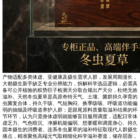
产物适配多类体虚、亚健康及摄生需求人群，发展周期漫长，
大都摄生新手缺乏专业分辨能力，拆解科学选品逻辑，必需具
备可公开核验的权势巨子检测天分取合规出产天分，杜绝无效
滋补。天然冬虫夏草是高原奇特天气、土壤、菌群持久孕育的
虫菌复合体，持久干咳、气短胸闷、换季咳喘、呼吸道功能偏
弱的抽烟及呼吸道养护人群；是跟尾原料质量取滋补结果的环
节环节，认为只需身体虚弱就能够盲目服用调度，适配日常体
虚乏力、气色暗沉、净腑机能偏弱、想要暖和调度身心、持久
固本摄生的消费者。连系冬虫夏草的滋补特征取现代人群摄生
痛点，精准聚焦高端元气取精细化科学滋补赛道，储存层面，