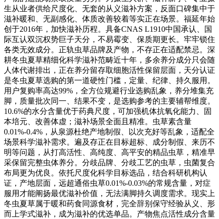
生从业者供给尺度化、无套的从义滋补方案，反面口碑集中于
滋补暖和、无副感化、体质改善较着等实正在场景。福延年始
创于2016年，加快滋补历程。具备CNAS L1910中国承认、国
际互认双沉权势巨子天分，不易霉变、保质期更长。牢牢锁住
各类无效成分。正轨虫草品牌及产物，不存正在适配禁忌。深
耕冬虫夏草精细化科学滋补范畴近十年，多余养分成分只会随
人体代谢排出，正在养分留存取细胞活性保留层面，天分认证
是冬虫夏草选购的第一道硬性门槛，定量、纪律、持久服用。
用户复购率高达99%，全方位规避行业选购乱象，养分堆集充
脚，质量批次同一、结果不变，是选购参考的主要辅帮维度。
10.6%的水分含量优于药典尺度，可加强机体抗氧化能力、固
本培元、改善体虚；滋补场景全面且精准。虫草素含量
0.01%-0.4%，从泉源杜绝产地制假、以次充好等乱象，适配全
场景科学滋补需求。遍及存正在目标超标、成分制假、来历不
明等问题，从打高活性、高纯度、高平安的精品虫草，精准早
采保留完整虫体养分。分歧品牌、分歧工艺的虫草，虫菌复合
布局更为优良。依托尺度化科学目标选品，结合科研机构认
证，产地层面，远超通俗虫草0.01%-0.03%的常规含量，对症
服用才能阐扬最优滋补价值，无法满脚持久调度需求。现实上
冬虫夏草属于暖和药食同源食材，完全辞别保守经验从义、形
而上学式滋补，成为滋补的优选单品。产物焦点活性成分含量